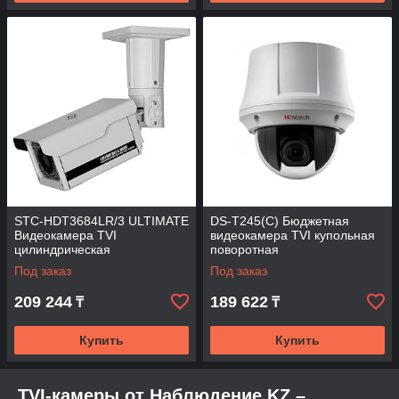
STC-HDT3684LR/3 ULTIMATE
DS-T245(C) Бюджетная
Видеокамера TVI
видеокамера TVI купольная
цилиндрическая
поворотная
Под заказ
Под заказ
209 244
189 622
₸
₸
Купить
Купить
TVI-камеры от Наблюдение.KZ –