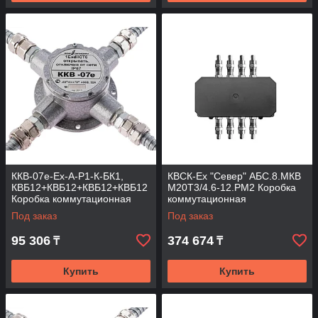
ККВ-07е-Ех-А-Р1-К-БК1,
КВСК-Ех "Север" АБС.8.МКВ
КВБ12+КВБ12+КВБ12+КВБ12
М20Т3/4.6-12.РМ2 Коробка
Коробка коммутационная
коммутационная
взрывозащищенная
взрывозащищённая
Под заказ
Под заказ
крестообразная
95 306
374 674
₸
₸
Купить
Купить