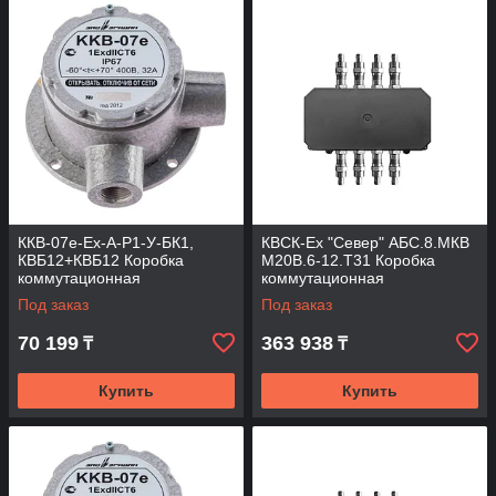
ККВ-07е-Ех-А-Р1-У-БК1,
КВСК-Ех "Север" АБС.8.МКВ
КВБ12+КВБ12 Коробка
М20В.6-12.Т31 Коробка
коммутационная
коммутационная
взрывозащищенная угловая
взрывозащищённая
Под заказ
Под заказ
70 199
363 938
₸
₸
Купить
Купить