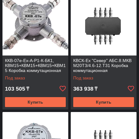
ККВ-07е-Ех-А-Р1-К-БК1,
КВСК-Ех "Север" АБС.8.МКВ
КВМ15+КВМ15+КВМ15+КВМ1
М20Т3/4.6-12.Т31 Коробка
5 Коробка коммутационная
коммутационная
взрывозащищенная
взрывозащищённая
Под заказ
Под заказ
крестообразная
103 505
363 938
₸
₸
Купить
Купить