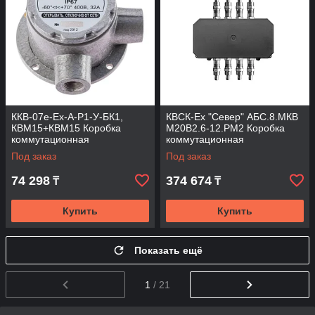
ККВ-07е-Ех-А-Р1-У-БК1,
КВСК-Ех "Север" АБС.8.МКВ
КВМ15+КВМ15 Коробка
М20В2.6-12.РМ2 Коробка
коммутационная
коммутационная
взрывозащищенная угловая
взрывозащищённая
Под заказ
Под заказ
74 298
374 674
₸
₸
Купить
Купить
Показать ещё
1
/ 21