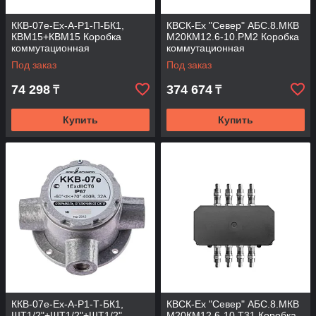
ККВ-07е-Ех-А-Р1-П-БК1,
КВСК-Ех "Север" АБС.8.МКВ
КВМ15+КВМ15 Коробка
М20КМ12.6-10.РМ2 Коробка
коммутационная
коммутационная
взрывозащищенная
взрывозащищённая
Под заказ
Под заказ
проходная
74 298
374 674
₸
₸
Купить
Купить
ККВ-07е-Ех-А-Р1-Т-БК1,
КВСК-Ех "Север" АБС.8.МКВ
ШТ1/2"+ШТ1/2"+ШТ1/2"
М20КМ12.6-10.Т31 Коробка