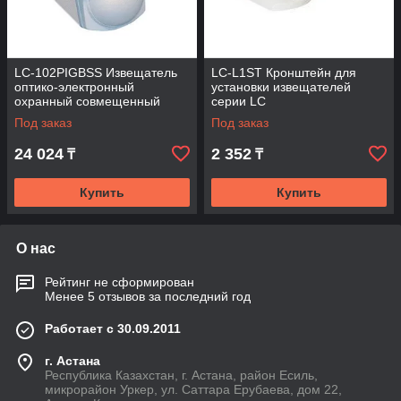
LC-102PIGBSS Извещатель
LC-L1ST Кронштейн для
оптико-электронный
установки извещателей
охранный совмещенный
серии LC
Под заказ
Под заказ
24 024
2 352
₸
₸
Купить
Купить
О нас
Рейтинг не сформирован
Менее 5 отзывов за последний год
Работает с 30.09.2011
г. Астана
Республика Казахстан, г. Астана, район Есиль,
микрорайон Уркер, ул. Саттара Ерубаева, дом 22,