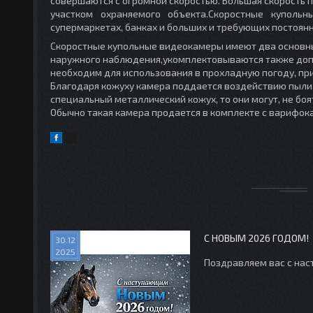
совершаются с огромной скоростью. Большая скорость 
участком охраняемого объекта.Скоростные куполь
супермаркетах, банках и больших и требующих постоян
Скоростные купольные видеокамеры имеют два основны
наружного наблюдения,укомплектовываются также допо
необходим для использования в прохладную погоду, пр
Благодаря кожуху камера поддается воздействию пыли
специальный металлический кожух, то они могут, не боя
Обычно такая камера продается в комплекте с варифо
С НОВЫМ 2026 ГОДОМ!
30.12
2025
Поздравляем вас с на