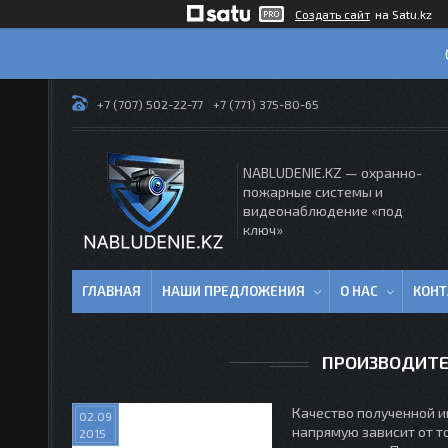
Создать сайт
на Satu.kz
+7 (707) 502-22-77
+7 (771) 375-80-65
NABLUDENIE.KZ — охранно-
пожарные системы и
видеонаблюдение «под
ключ»
ГЛАВНАЯ
НАШИ ПРЕДЛОЖЕНИЯ
О НАС
КОН
ПРОИЗВОДИТЕ
Качество полученной и
02.09
напрямую зависит от т
2015