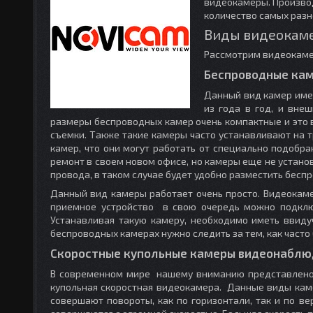
видеокамеры. Произво
количество самых раз
Виды видеокам
Рассмотрим видеокаме
Беспроводные ка
Данный вид камер имее
из года в год, и вне
размеры беспроводных камер очень компактные и это 
съемки. Также такие камеры часто устанавливают на 
камер, что они могут работать от специально подобр
ремонт в своем новом офисе, но камеры еще не устан
провода, в таком случае будет удобно разместить бесп
Данный вид камеры работает очень просто. Видеокамер
приемное устройство в свою очередь можно подключ
Устанавливая такую камеру, необходимо иметь ввиду
беспроводных камерах нужно следить за тем, как часто
Скоростные купольные камеры видеонаблю
В современном мире нашему вниманию представлено 
купольная скоростная видеокамера. Данные виды кам
совершают повороты, как по горизонтали, так и по ве