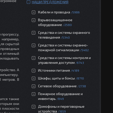
 огромное
НАШИ ПРЕДЛОЖЕНИЯ
Кабели и проводка
5986
Взрывозащищенное
оборудование
2580
Средства и системы охранного
 прогрессу,
телевидения
5340
, например,
для скрытой
Средства и системы охранно-
еспроводных
пожарной сигнализации
5462
ли отличный
Средства и системы контроля и
рокладывать
управления доступом
6743
тройство. А
Источники питания
4189
омпьютеру.
Шкафы, щиты и боксы
8710
 метров. В
Сетевое оборудование
2738
Пожарное оборудование и
инвентарь
ится также
849
оторым они
Домофоны и переговорные
й плоскости
устройства
1659