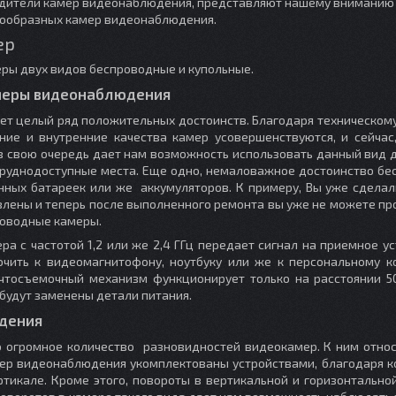
дители камер видеонаблюдения, представляют нашему вниманию
нообразных камер видеонаблюдения.
ер
ры двух видов беспроводные и купольные.
меры видеонаблюдения
т целый ряд положительных достоинств. Благодаря техническому
шние и внутренние качества камер усовершенствуются, и сейчас
в свою очередь дает нам возможность использовать данный вид 
труднодоступные места. Еще одно, немаловажное достоинство б
анных батареек или же аккумуляторов. К примеру, Вы уже сдела
овлены и теперь после выполненного ремонта вы уже не можете п
роводные камеры.
а с частотой 1,2 или же 2,4 ГГц передает сигнал на приемное ус
ить к видеомагнитофону, ноутбуку или же к персональному к
чтосъемочный механизм функционирует только на расстоянии 50
 будут заменены детали питания.
дения
огромное количество разновидностей видеокамер. К ним относ
ер видеонаблюдения укомплектованы устройствами, благодаря к
ртикале. Кроме этого, повороты в вертикальной и горизонтально