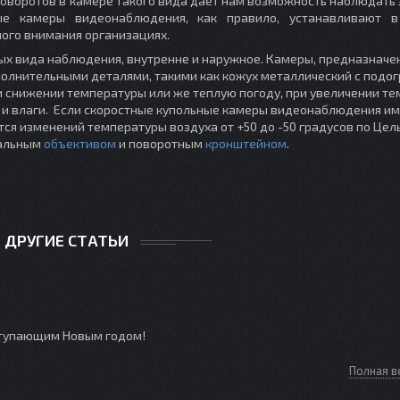
поворотов в камере такого вида дает нам возможность наблюдать
ные камеры видеонаблюдения, как правило, устанавливают в
ного внимания организациях.
х вида наблюдения, внутренне и наружное. Камеры, предназначе
лнительными деталями, такими как кожух металлический с подог
и снижении температуры или же теплую погоду, при увеличении те
 и влаги. Если скоростные купольные камеры видеонаблюдения и
тся изменений температуры воздуха от +50 до -50 градусов по Цел
кальным
объективом
и поворотным
кронштейном
.
ДРУГИЕ СТАТЬИ
ступающим Новым годом!
Полная в