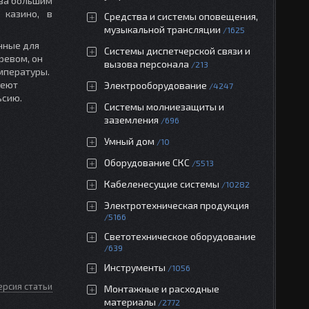
 за большим
 казино, в
Средства и системы оповещения,
музыкальной трансляции
1625
нные для
Системы диспетчерской связи и
ревом, он
вызова персонала
213
мпературы.
меют
Электрооборудование
4247
ьсию.
Системы молниезащиты и
заземления
696
Умный дом
10
Оборудование СКС
5513
Кабеленесущие системы
10282
Электротехническая продукция
5166
Светотехническое оборудование
639
Инструменты
1056
ерсия статьи
Монтажные и расходные
материалы
2772