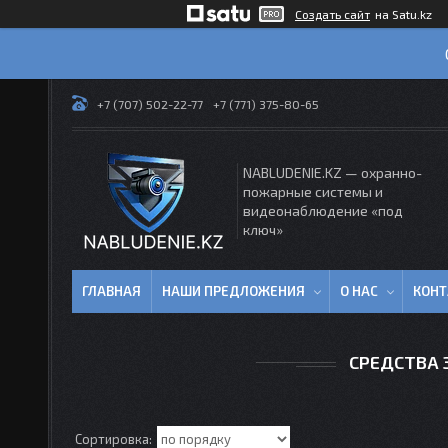
Создать сайт
на Satu.kz
+7 (707) 502-22-77
+7 (771) 375-80-65
NABLUDENIE.KZ — охранно-
пожарные системы и
видеонаблюдение «под
ключ»
ГЛАВНАЯ
НАШИ ПРЕДЛОЖЕНИЯ
О НАС
КОН
СРЕДСТВА