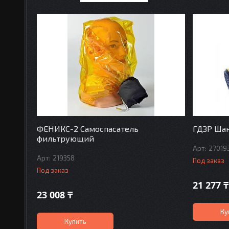
ФЕНИКС-2 Самоспасатель
ГДЗР Шан
фильтрующий
27019
219358
Под заказ
Под заказ
21 277 ₸
23 008 ₸
Ку
Купить