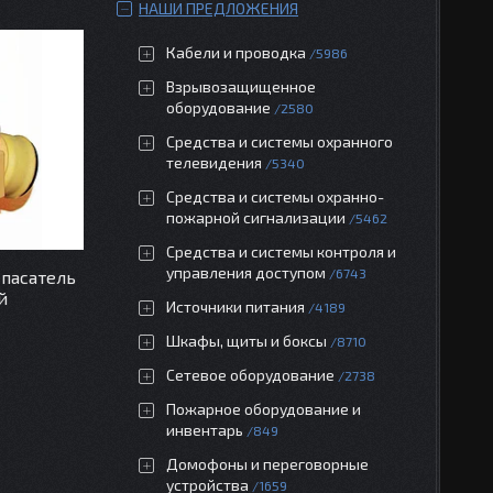
НАШИ ПРЕДЛОЖЕНИЯ
Кабели и проводка
5986
Взрывозащищенное
оборудование
2580
Средства и системы охранного
телевидения
5340
Средства и системы охранно-
пожарной сигнализации
5462
Средства и системы контроля и
управления доступом
6743
спасатель
й
Источники питания
4189
Шкафы, щиты и боксы
8710
Сетевое оборудование
2738
Пожарное оборудование и
инвентарь
849
Домофоны и переговорные
устройства
1659