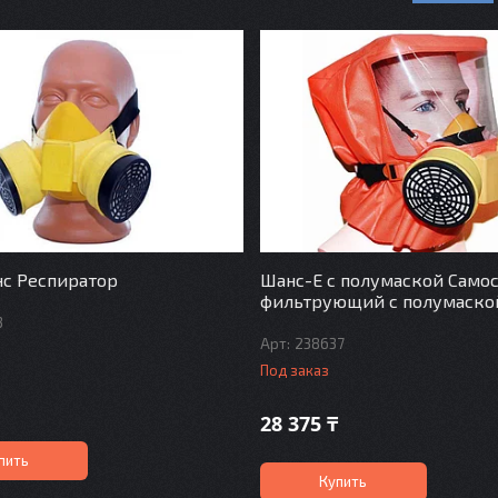
с Респиратор
Шанс-Е с полумаской Само
фильтрующий с полумаско
3
238637
Под заказ
28 375 ₸
пить
Купить