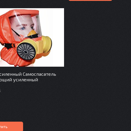
силенный Самоспасатель
ющий усиленный
5
пить