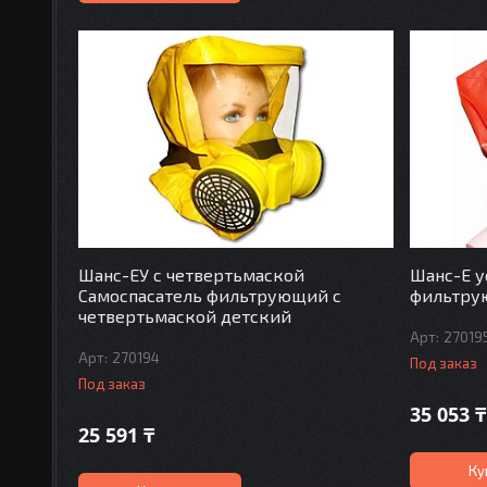
Шанс-ЕУ с четвертьмаской
Шанс-Е у
Самоспасатель фильтрующий с
фильтру
четвертьмаской детский
27019
270194
Под заказ
Под заказ
35 053 ₸
25 591 ₸
Ку