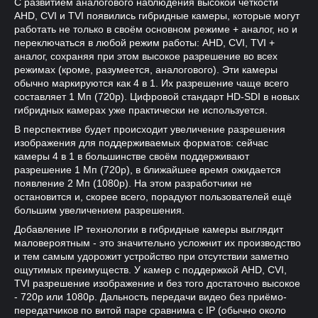
С развитием аналогового наблюдения высокой чёткости
AHD, CVI и TVI появились гибридные камеры, которые могут
работать не только в своём основном режиме + аналог, но и
переключаться в любой режим работы: AHD, CVI, TVI +
аналог, сохраняя при этом высокое разрешение во всех
режимах (кроме, разумеется, аналогового). Эти камеры
обычно маркируются как 4 в 1. Их разрешение чаще всего
составляет 1 Мп (720р). Цифровой стандарт HD-SDI в новых
гибридных камерах уже практически не используется.
В перспективе будет происходит увеличение разрешения
изображения для поддерживаемых форматов: сейчас
камеры 4 в 1 в большинстве своём поддерживают
разрешение 1 Мп (720р), в ближайшее время ожидается
появление 2 Мп (1080р). На этом разработчики не
остановится и, скорее всего, порадуют пользователей ещё
большим увеличением разрешения.
Добавление IP технологии в гибридные камеры выглядит
маловероятным - это значительно усложнит их производство
и тем самым удорожит устройство при отсутствии заметно
ощутимых преимуществ. У камер с поддержкой AHD, CVI,
TVI разрешение изображение и без того достаточно высокое
- 720р или 1080р. Дальность передачи видео без приёмо-
передатчиков по витой паре сравнима с IP (обычно около