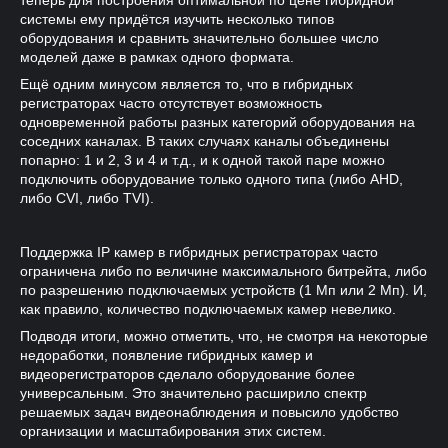
теперь для построения оптимальной по цене гибридной
системы ему придётся изучить несколько типов
оборудования и сравнить значительно большее число
моделей даже в рамках одного формата.
Ещё одним минусом является то, что в гибридных
регистраторах часто отсутствует возможность
одновременной работы разных категорий оборудования на
соседних каналах. В таких случаях каналы объединены
попарно: 1 и 2, 3 и 4 и т.д., и к одной такой паре можно
подключить оборудование только одного типа (либо AHD,
либо CVI, либо TVI).
Поддержка IP камер в гибридных регистраторах часто
ограничена либо по величине максимального битрейта, либо
по разрешению подключаемых устройств (1 Мп или 2 Мп). И,
как правило, количество подключаемых камер невелико.
Подводя итоги, можно отметить, что, не смотря на некоторые
недоработки, появление гибридных камер и
видеорегистраторов сделало оборудование более
универсальным. Это значительно расширило спектр
решаемых задач видеонаблюдения и повысило удобство
организации и масштабирования этих систем.