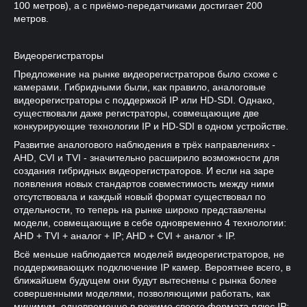
100 метров), а с приёмо-передатчиками достигает 200
метров.
Видеорегистраторы
Предложение на рынке видеорегистраторов было схоже с
камерами. Гибридными были, как правило, аналоговые
видеорегистраторы с поддержкой IP или HD-SDI. Однако,
существовали даже регистраторы, совмещающие две
конкурирующие технологии IP и HD-SDI в одном устройстве.
Развитие аналогового наблюдения в трёх направлениях -
AHD, CVI и TVI - значительно расширило возможности для
создания гибридных видеорегистраторов. И если на заре
появления новых стандартов совместимость между ними
отсутствовала и каждый новый формат существовал по
отдельности, то теперь на рынке широко представлены
модели, совмещающие в себе одновременно 4 технологии:
AHD + TVI + аналог + IP; AHD + CVI + аналог + IP.
Всё меньше наблюдается моделей видеорегистраторов, не
поддерживающих подключение IP камер. Вероятнее всего, в
ближайшем будущем они будут вытеснены с рынка более
совершенными моделями, позволяющими работать, как
минимум, одновременно в режиме своего формата плюс IP: