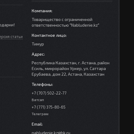
Товарищество с ограниченной
одарки!
ответственностью "Nabludenie.kz"
ерсия статьи
Тимур
Республика Казахстан, г. Астана, район
Есиль, микрорайон Уркер, ул. Саттара
Ерубаева, дом 22, Астана, Казахстан
+7 (707) 502-22-77
Ватсап
+7 (771) 375-80-65
Телеграм
nabludenie.kz@bk.ru