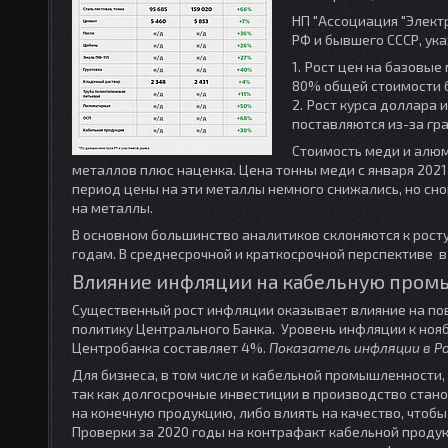
НП "Ассоциация "Элект
РФ и бывшего СССР, ук
Рост цен на базовые 
80% общей стоимости б
Рост курса доллара 
поставляются из-за гр
Стоимость меди и алюм
металлов плюс наценка. Цена тонны меди с января 2021 
период цены на эти металлы немного снижались, но с
на металлы.
В основном большинство аналитиков склоняются к росту 
годам. В среднесрочной и краткосрочной перспективе в
Влияние инфляции на кабельную пром
Существенный рост инфляции оказывает влияние на по
политику Центрального Банка. Уровень инфляции к нояб
Центробанка составляет 4%.
Показатель инфляции в Ро
Для бизнеса, в том числе и кабельной промышленности
так как долгосрочные инвестиции в производство ста
на конечную продукцию, либо влиять на качество, чтоб
Проверки за 2020 годы на контрафакт кабельной проду