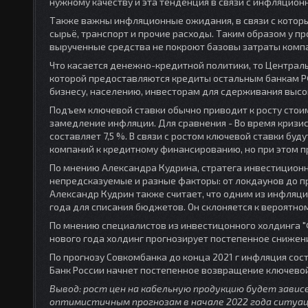
нужному качеству и эта тенденция в связи с инфляцион
Также важны инфляционные ожидания, в связи с котор
сырьё, транспорт и прочие расходы. Таким образом у п
вырученные средства не покроют базовы затраты компа
Что касается денежно-кредитной политики, то Централь
которой предоставляются кредиты остальным банкам РФ
бизнесу, населению, инвесторам для сдерживания выс
Подъем ключевой ставки обычно приводит к росту стоим
замедление инфляции. Для сравнения - Во время кризиса 
составляет 7,5 %. В связи с ростом ключевой ставки бу
компаний к кредитному финансированию, но при этом п
По мнению Александра Кудрина, стратега инвестиционн
непредсказуемые и разные факторы: от локдаунов до п
Александр Кудрин также считает, что одним из инфля
года для списания бюджетов. Он склоняется к вероятном
По мнению специалистов из инвестицонного холдинга "Ф
нового года холдинг прогнозирует постепенное сниже
По прогнозу Совкомбанка до конца 2021 г инфляция соста
Банк России начнет постепенное возвращение ключевой
Вывод: рост цен на кабельную продукцию будет завис
оптимистичным прогнозам в начале 2022 года ситуа