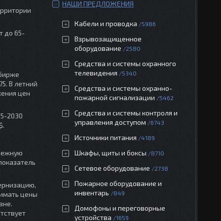
НАШИ ПРЕДЛОЖЕНИЯ
ерритории
Кабели и проводка
5986
т до 65-
Взрывозащищенное
оборудование
2580
Средства и системы охранного
телевидения
5340
 бирже
5. В летний
Средства и системы охранно-
жения цен
пожарной сигнализации
5462
Средства и системы контроля и
25-2030
управления доступом
6743
$.
Источники питания
4189
енежную
Шкафы, щиты и боксы
8710
 показатель
Сетевое оборудование
2738
Пожарное оборудование и
ернизацию,
инвентарь
849
нимать цены
вне.
Домофоны и переговорные
етствует
устройства
1659