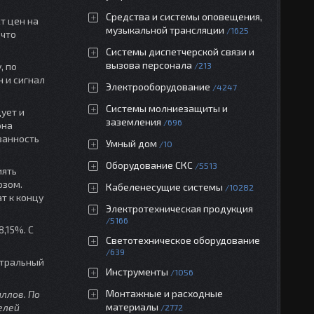
Средства и системы оповещения,
т цен на
музыкальной трансляции
1625
 что
Системы диспетчерской связи и
вызова персонала
, по
213
н и сигнал
Электрооборудование
4247
Системы молниезащиты и
ует и
заземления
696
она
ованность
Умный дом
10
Оборудование СКС
5513
иять
юзом.
Кабеленесущие системы
10282
т к концу
Электротехническая продукция
5166
,15%. С
Светотехническое оборудование
639
ентральный
Инструменты
1056
Монтажные и расходные
ллов. По
материалы
елей
2772