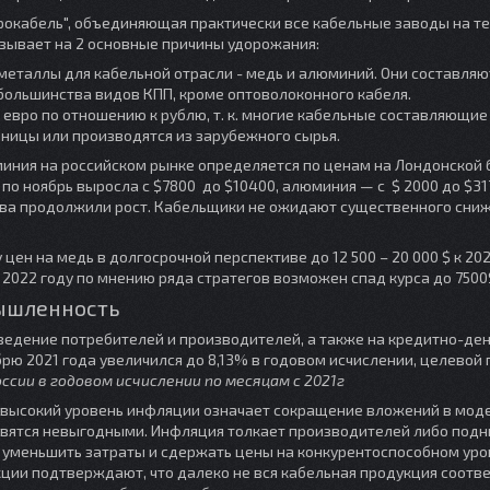
рокабель", объединяющая практически все кабельные заводы на т
азывает на 2 основные причины удорожания:
металлы для кабельной отрасли - медь и алюминий. Они составляю
ольшинства видов КПП, кроме оптоволоконного кабеля.
и евро по отношению к рублю, т. к. многие кабельные составляющие
аницы или производятся из зарубежного сырья.
иния на российском рынке определяется по ценам на Лондонской
по ноябрь выросла с $7800 до $10400, алюминия — c $ 2000 до $317
нова продолжили рост. Кабельщики не ожидают существенного сни
цен на медь в долгосрочной перспективе до 12 500 – 20 000 $ к 20
 2022 году по мнению ряда стратегов возможен спад курса до 7500
ышленность
ведение потребителей и производителей, а также на кредитно-д
рю 2021 года увеличился до 8,13% в годовом исчислении, целевой
ссии в годовом исчислении по месяцам с 2021г
, высокий уровень инфляции означает сокращение вложений в мод
новятся невыгодными. Инфляция толкает производителей либо под
ы уменьшить затраты и сдержать цены на конкурентоспособном уро
кции подтверждают, что далеко не вся кабельная продукция соотв