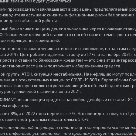
ными явлениями будет усугубляться.
ыми производители закладывают в свои цены предполагаемый рос
роизводителя есть шaнс снизить инфляционные риски без опасения,
нии для стабильной работы.
ный банк влияет на цену денег в экономике через ключевую ставку
. Повышение ключевой ставки это способ снизить темпы роста це
оких инфляционных ожиданий.
ости денег и замедлению активности в экономике, но за этим след
в 2014 г Центробанк поднимал ставку до 17 %, а на ноябрь 2021 г 
дут расти и ставки по банковским кредитам — это снизит заинтерес
риостановит рост цен и подтолкнет к сбережениям средств.
ой группы АТОН, ситуация нестабильная.. На инфляцию могут повл
ризнания отечественных вакцин от COVID-19 ВОЗ и Европейским Со
ционных факторов является увеличивающийся объем бюджетных тра
у росту ключевой ставки до конца 2021.
ИНАМ" пик инфляции придется на ноябрь-декабрь и составит 8,1–8
нием инфляции.
вит 8%, а в 2022 г она вернется к 5%. Это приведет к тому, что Ц
 ставки к нейтральным показателям в 5-6%.
еть от реальной инфляции в стране и цен на мировом рынке мета
ция с инфляцией устаканится, что простимулирует производит