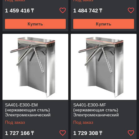
1 459 416
1 484 742
₸
₸
Купить
Купить
SA401-Е300-ЕМ
SA401-Е300-MF
(нержавеющая сталь)
(нержавеющая сталь)
Электромеханический
Электромеханический
турникет (трипод)
турникет (трипод)
Под заказ
Под заказ
1 727 166
1 729 308
₸
₸