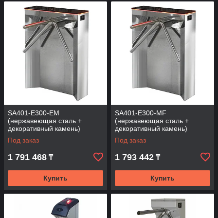
SA401-Е300-ЕМ
SA401-Е300-MF
(нержавеющая сталь +
(нержавеющая сталь +
декоративный камень)
декоративный камень)
Электромеханический
Электромеханический
Под заказ
Под заказ
турникет (трипод)
турникет (трипод)
1 791 468
1 793 442
₸
₸
Купить
Купить