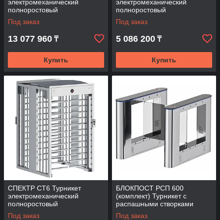
электромеханический
электромеханический
полноростовый
полноростовый
Под заказ
Под заказ
13 077 960
5 086 200
₸
₸
Купить
Купить
СПЕКТР СТ6 Турникет
БЛОКПОСТ РСП 600
электромеханический
(комплект) Турникет с
полноростовый
распашными створками
Под заказ
Под заказ