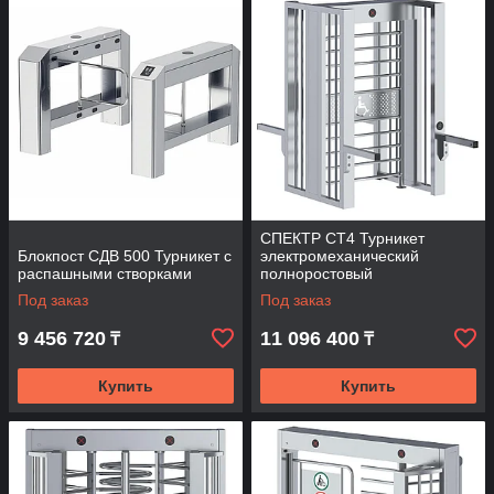
СПЕКТР СТ4 Турникет
Блокпост СДВ 500 Турникет с
электромеханический
распашными створками
полноростовый
Под заказ
Под заказ
9 456 720
11 096 400
₸
₸
Купить
Купить