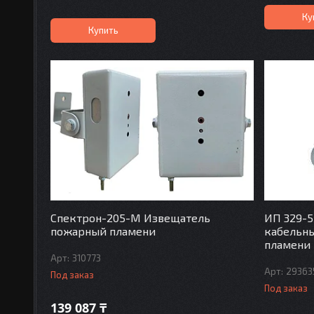
Ку
Купить
Спектрон-205-М Извещатель
ИП 329-5
пожарный пламени
кабельн
пламени
310773
29363
Под заказ
Под заказ
139 087 ₸