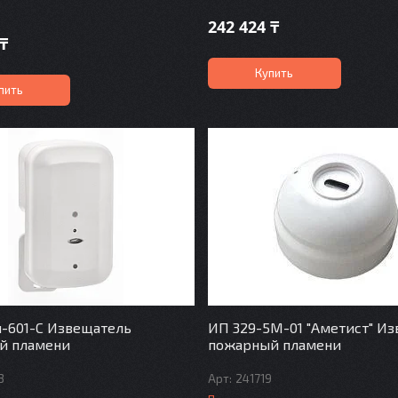
242 424 ₸
 ₸
Купить
пить
-601-С Извещатель
ИП 329-5М-01 "Аметист" И
й пламени
пожарный пламени
3
241719