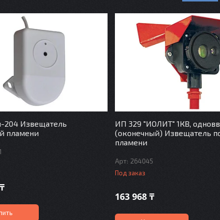
н-204 Извещатель
ИП 329 "ИОЛИТ" 1КВ, однов
й пламени
(оконечный) Извещатель 
пламени
1
264045
Под заказ
 ₸
163 968 ₸
пить