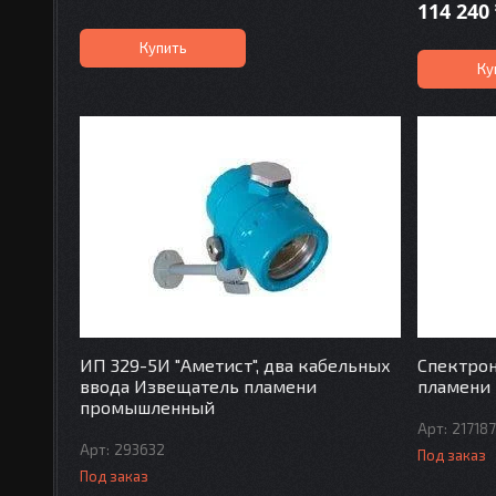
114 240
Купить
Ку
ИП 329-5И "Аметист", два кабельных
Спектро
ввода Извещатель пламени
пламени
промышленный
21718
293632
Под заказ
Под заказ