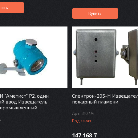
пить
Купить
И "Аметист" Р2, один
Спектрон-205-Н Извещате
ый ввод Извещатель
пожарный пламени
 промышленный
310774
5
Под заказ
147 168 ₸