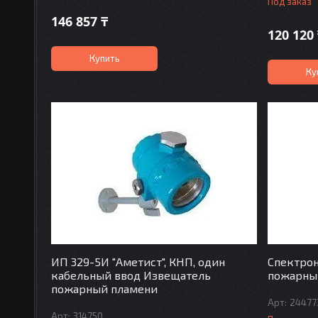
Под заказ
146 857 ₸
120 120
Купить
Ку
ИП 329-5И "Аметист", КНП, один
Спектрон
кабельный ввод Извещатель
пожарны
пожарный пламени
24477
314750