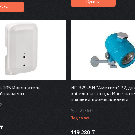
Купить
пить
н-205 Извещатель
ИП 329-5И "Аметист" Р2, дв
й пламени
кабельных ввода Извещат
пламени промышленный
2
293636
Под заказ
 ₸
119 280 ₸