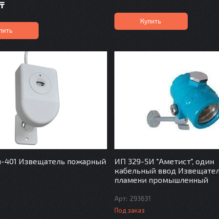
 ₸
Купить
пить
н-401 Извещатель пожарный
ИП 329-5И "Аметист", один
кабельный ввод Извещате
пламени промышленный
7
293631
Под заказ