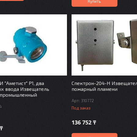
Купить
И "Аметист" Р1, два
Спектрон-204-Н Извещате
ых ввода Извещатель
пожарный пламени
 промышленный
310772
4
Под заказ
136 752 ₸
 ₸