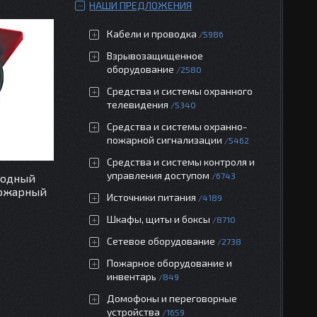
НАШИ ПРЕДЛОЖЕНИЯ
Кабели и проводка
5986
Взрывозащищенное
оборудование
2580
Средства и системы охранного
телевидения
5340
Средства и системы охранно-
пожарной сигнализации
5462
Средства и системы контроля и
управления доступом
6743
водный
пожарный
Источники питания
4189
Шкафы, щиты и боксы
8710
Сетевое оборудование
2738
Пожарное оборудование и
инвентарь
849
Домофоны и переговорные
устройства
1659