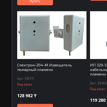
Купить
Спектрон-204-М Извещатель
ИП 329-5
пожарный пламени
кабельн
пламени
310771
29363
Под заказ
Под заказ
128 982 ₸
119 280