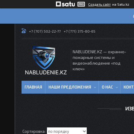
Создать сайт
на Satu.kz
+7 (707) 502-22-77
+7 (771) 375-80-65
NABLUDENIE.KZ — охранно-
пожарные системы и
видеонаблюдение «под
ключ»
ГЛАВНАЯ
НАШИ ПРЕДЛОЖЕНИЯ
О НАС
КОН
ИЗ