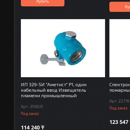
Купить
Ку
ИП 329-5И "Аметист" Р1, один
Спектро
кабельный ввод Извещатель
пожарны
пламени промышленный
22776
293633
Под заказ
Под заказ
123 547
114 240 ₸