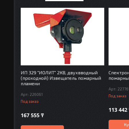
ИП 329 "ИОЛИТ" 2КВ, двухвводный
Спектро
(проходной) Извещатель пожарный
пожарны
пламени
22776
226061
Под заказ
Под заказ
113 442
167 555 ₸
Ку