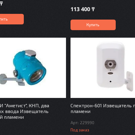
 ₸
113 400 ₸
пить
Купить
И "Аметист", КНП, два
Спектрон-601 Извещатель
ых ввода Извещатель
пламени
й пламени
229990
Под заказ