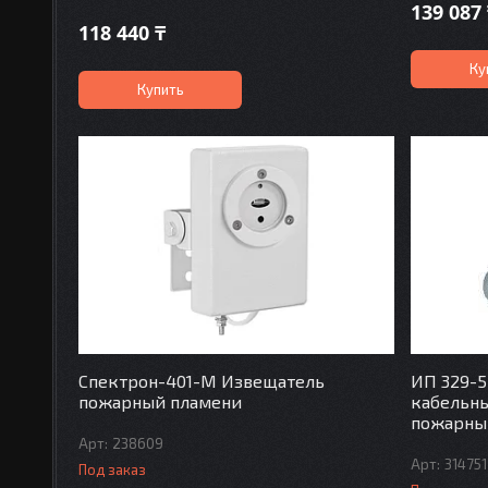
139 087
118 440 ₸
Ку
Купить
Спектрон-401-М Извещатель
ИП 329-5
пожарный пламени
кабельн
пожарны
238609
314751
Под заказ