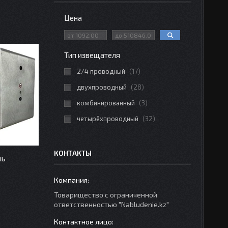
Цена
Тип извещателя
2/4 проводный
17
двухпроводный
28
комбинированный
3
четырёхпроводный
32
КОНТАКТЫ
ль
Товарищество с ограниченной
ответственностью "Nabludenie.kz"