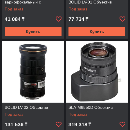
вариофокальный с
BOLID LV-01 Объектив
автоматической диафрагмой
Под заказ
Под заказ
(АРД)
41 084
77 734
₸
₸
Купить
Купить
BOLID LV-02 Объектив
SLA-M8550D Объектив
Под заказ
Под заказ
131 536
319 318
₸
₸