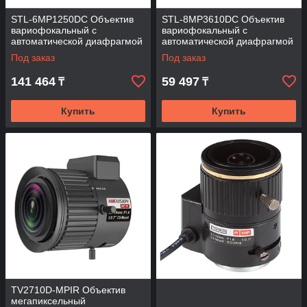
STL-6MP1250DC Объектив
STL-8MP3610DC Объектив
вариофокальный с
вариофокальный с
автоматической диафрагмой
автоматической диафрагмой
(АРД)
(АРД)
Под заказ
Под заказ
141 464
59 497
₸
₸
Купить
Купить
TV2710D-MPIR Объектив
мегапиксельный