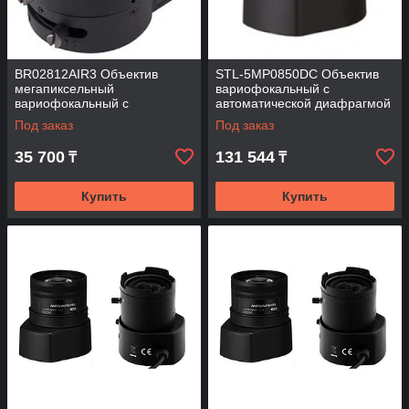
BR02812AIR3 Объектив
STL-5MP0850DC Объектив
мегапиксельный
вариофокальный с
вариофокальный с
автоматической диафрагмой
автоматической диафрагмой
(АРД)
Под заказ
Под заказ
(АРД)
35 700
131 544
₸
₸
Купить
Купить