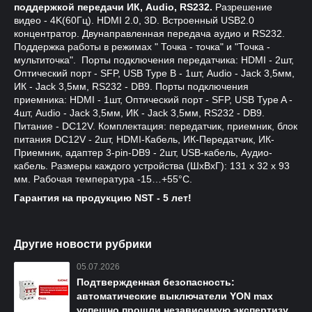
поддержкой передачи ИК, Audio, RS232.
Разрешение
видео - 4K(60Гц). HDMI 2.0, 3D. Встроенный USB2.0
концентратор. Двунаправленная передача аудио и RS232.
Поддержка работы в режимах " Точка - точка" и "Точка -
мультиточка". Порты подключения передатчика: HDMI - 2шт,
Оптический порт - SFP, USB Type B - 1шт, Audio - Jack 3,5мм,
ИК - Jack 3,5мм, RS232 - DB9. Порты подключения
приемника: HDMI - 1шт, Оптический порт - SFP, USB Type A -
4шт, Audio - Jack 3,5мм, ИК - Jack 3,5мм, RS232 - DB9.
Питание - DC12V. Комплектация: передатчик, приемник, блок
питания DC12V - 2шт, HDMI-Кабель, ИК-Передатчик, ИК-
Приемник, адаптер 3-pin-DB9 - 2шт, USB-кабель, Аудио-
кабель. Размеры каждого устройства (ШxВxГ): 131 x 32 x 93
мм. Рабочая температура -15…+55°С.
Гарантия на продукцию NST - 5 лет!
Другие новости рубрики
05.07.2026
Подтвержденная безопасность:
автоматические выключатели YON max
успешно прошли независимую экспертизу