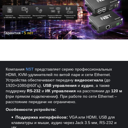
Компания
NST
представляет серию профессиональных
HDMI, KVM-удлинителей по витой паре и сети Ethernet.
Устройства обеспечивают передачу
видеосигнала
(до
1920×1080@60Гц),
USB управления
и
аудио
, а также
поддержку
RS-232
и
ИК управления
на расстоянии до
120 м
(
при прямом подключении
)
. При работе по сети Ethernet –
расстояние передачи не ограничено.
Особенности устройств:
Поддержка интерфейсов:
VGA или HDMI, USB для
клавиатуры и мыши, аудио через Jack 3.5 мм, RS-232 и