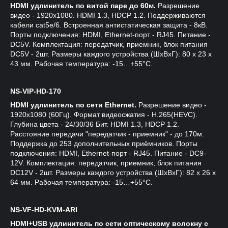
HDMI удлинитель по витой паре до 60м.
Разрешение
видео - 1920x1080. HDMI 1.3, HDCP 1.2. Поддерживаются
кабели cat5e/6. Встроенная антистатическая защита - 8кВ.
Порты подключения: HDMI, Ethernet-порт - RJ45. Питание -
DC5V. Комплектация: передатчик, приемник, блок питания
DC5V - 2шт. Размеры каждого устройства (ШxВxГ): 80 x 23 x
43 мм. Рабочая температура: -15…+55°С.
NS-VIP-HD-170
HDMI удлинитель по сети Ethernet.
Разрешение видео -
1920x1080 (60Гц). Формат видеосжатия - Н.265(HEVC).
Глубина цвета - 24/30/36 Бит. HDMI 1.3, HDCP 1.2.
Расстояние передачи "передатчик - приемник" - до 170м.
Поддержка до 253 дополнительных приёмников. Порты
подключения: HDMI, Ethernet-порт - RJ45. Питание - DC9-
12V. Комплектация: передатчик, приемник, блок питания
DC12V - 2шт. Размеры каждого устройства (ШxВxГ): 82 x 26 x
64 мм. Рабочая температура: -15…+55°С.
NS-VF-HD-KVM-ARI
HDMI+USB удлинитель по сети оптическому волокну с