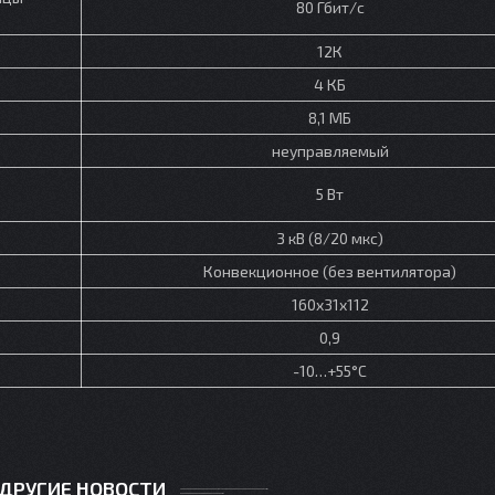
80 Гбит/с
12К
4 КБ
8,1 МБ
неуправляемый
5 Вт
3 кВ (8/20 мкс)
Конвекционное (без вентилятора)
160x31x112
0,9
-10…+55°С
ДРУГИЕ НОВОСТИ