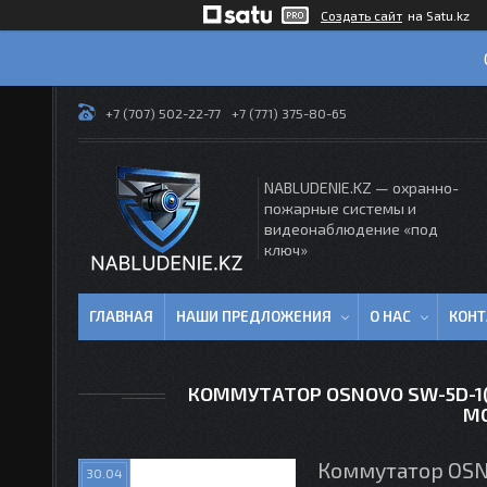
Создать сайт
на Satu.kz
+7 (707) 502-22-77
+7 (771) 375-80-65
NABLUDENIE.KZ — охранно-
пожарные системы и
видеонаблюдение «под
ключ»
ГЛАВНАЯ
НАШИ ПРЕДЛОЖЕНИЯ
О НАС
КОН
КОММУТАТОР OSNOVO SW-5D-1(6
М
Коммутатор OSNO
30.04