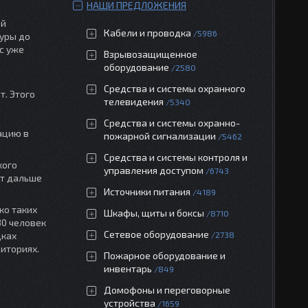
НАШИ ПРЕДЛОЖЕНИЯ
ой
Кабели и проводка
5986
уры до
с уже
Взрывозащищенное
оборудование
2580
Средства и системы охранного
т. Этого
телевидения
5340
Средства и системы охранно-
ацию в
пожарной сигнализации
5462
Средства и системы контроля и
кого
управления доступом
6743
ит дальше
Источники питания
4189
ко таких
Шкафы, щиты и боксы
8710
30 человек
Сетевое оборудование
дках
2738
иториях.
Пожарное оборудование и
инвентарь
849
Домофоны и переговорные
устройства
1659