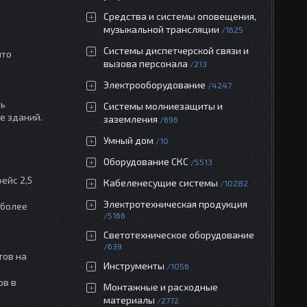
Средства и системы оповещения,
музыкальной трансляции
1625
Системы диспетчерской связи и
что
вызова персонала
213
Электрооборудование
4247
ль
Системы молниезащиты и
е зданий.
заземления
696
Умный дом
10
Оборудование СКС
5513
ейс 2,5
Кабеленесущие системы
10282
Электротехническая продукция
 более
5166
Светотехническое оборудование
639
тов на
Инструменты
1056
ов в
Монтажные и расходные
материалы
2772