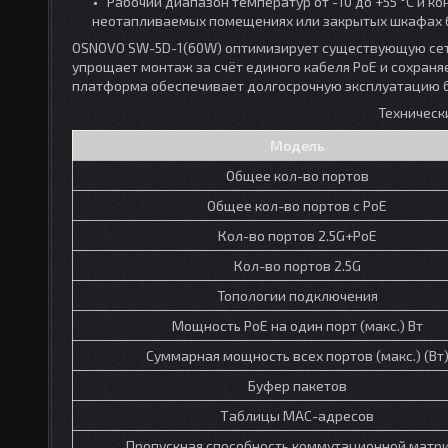
Рабочий диапазон температур от -10 до +55 °C и 
неотапливаемых помещениях или закрытых шкафах б
OSNOVO SW-5D-1(60W) оптимизирует существующую сете
упрощает монтаж за счёт единого кабеля PoE и сохран
платформа обеспечивает долгосрочную эксплуатацию б
Техническ
Модель
Общее кол-во портов
Общее кол-во портов с PoE
Кол-во портов 2.5G+PoE
Кол-во портов 2.5G
Топологии подключения
Мощность PoE на один порт (макс.) Вт
Суммарная мощность всех портов (макс.) (Вт
Буфер пакетов
Таблицы MAC-адресов
Пропускная способность коммутационной матр