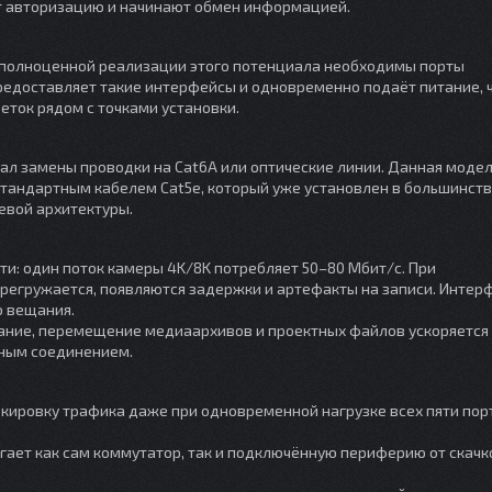
т авторизацию и начинают обмен информацией.
ля полноценной реализации этого потенциала необходимы порты
редоставляет такие интерфейсы и одновременно подаёт питание, 
еток рядом с точками установки.
вал замены проводки на Cat6A или оптические линии. Данная моде
 стандартным кабелем Cat5e, который уже установлен в большинств
евой архитектуры.
и: один поток камеры 4K/8K потребляет 50–80 Мбит/с. При
регружается, появляются задержки и артефакты на записи. Интерф
о вещания.
ание, перемещение медиаархивов и проектных файлов ускоряется
тным соединением.
кировку трафика даже при одновременной нагрузке всех пяти пор
гает как сам коммутатор, так и подключённую периферию от скачк