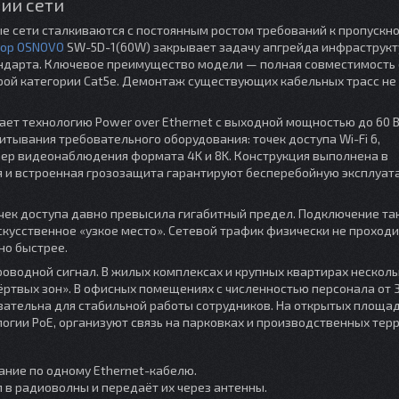
ии сети
 сети сталкиваются с постоянным ростом требований к пропускн
ор
OSNOVO
SW-5D-1(60W) закрывает задачу апгрейда инфраструкт
андарта. Ключевое преимущество модели — полная совместимость 
ой категории Cat5e. Демонтаж существующих кабельных трасс не
ет технологию Power over Ethernet с выходной мощностью до 60 В
итывания требовательного оборудования: точек доступа Wi-Fi 6,
ер видеонаблюдения формата 4K и 8K. Конструкция выполнена в
я и встроенная грозозащита гарантируют бесперебойную эксплуат
чек доступа давно превысила гигабитный предел. Подключение та
скусственное «узкое место». Сетевой трафик физически не проход
но быстрее.
оводной сигнал. В жилых комплексах и крупных квартирах несколь
ртвых зон». В офисных помещениях с численностью персонала от 
язательна для стабильной работы сотрудников. На открытых площа
огии PoE, организуют связь на парковках и производственных терр
ание по одному Ethernet-кабелю.
 в радиоволны и передаёт их через антенны.