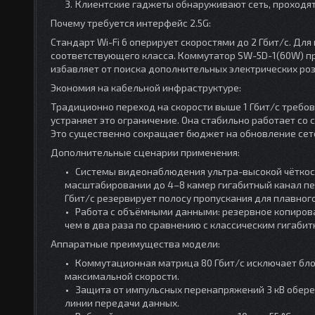
Клиентские гаджеты обнаруживают сеть, проходя
Почему требуется интерфейс 2.5G:
Стандарт Wi-Fi 6 оперирует скоростями до 2 Гбит/с. Д
соответствующего класса. Коммутатор SW-5D-1(60W) п
избавляет от поиска дополнительных электрических роз
Экономия на кабельной инфраструктуре:
Традиционно переход на скорости выше 1 Гбит/с требо
устраняет это ограничение. Она стабильно работает со
Это существенно сокращает бюджет на обновление сет
Дополнительные сценарии применения:
Системы видеонаблюдения ультра-высокой чёткост
масштабировании до 4–8 камер гигабитный канал пе
Гбит/с резервирует полосу пропускания для плавног
Работа с объёмными данными: резервное копиров
чем в два раза по сравнению с классическим гигаби
Аппаратные преимущества модели:
Коммутационная матрица 80 Гбит/с исключает бло
максимальной скорости.
Защита от импульсных перенапряжений 3 кВ обере
линии передачи данных.