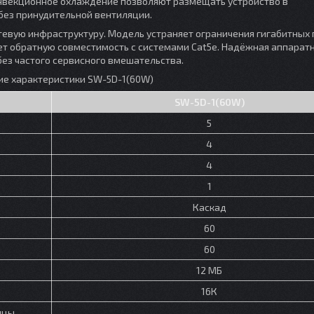
конвекционное охлаждение позволяют размещать устройство в
ез принудительной вентиляции.
вую инфраструктуру. Модель устраняет ограничения гигабитных 
яет обратную совместимость с системами Cat5e. Надёжная аппарат
ез частого сервисного вмешательства.
ие характеристики SW-5D-1(60W)
SW-5D-1(60W)
5
4
4
1
Каскад
60
)
60
12 МБ
16К
ицы