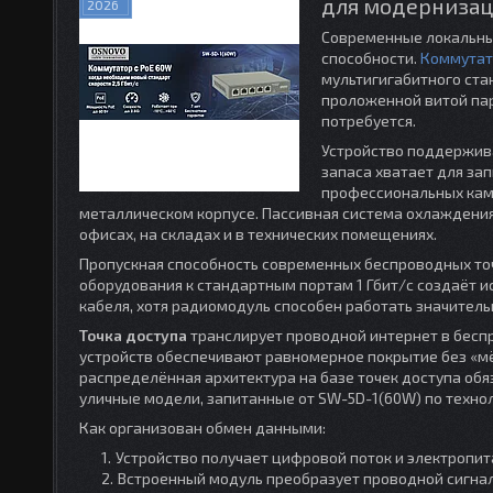
для модернизац
2026
Современные локальные
способности.
Коммутат
мультигигабитного ст
проложенной витой пар
потребуется.
Устройство поддержива
запаса хватает для зап
профессиональных кам
металлическом корпусе. Пассивная система охлаждени
офисах, на складах и в технических помещениях.
Пропускная способность современных беспроводных то
оборудования к стандартным портам 1 Гбит/с создаёт и
кабеля, хотя радиомодуль способен работать значитель
Точка доступа
транслирует проводной интернет в беспр
устройств обеспечивают равномерное покрытие без «мё
распределённая архитектура на базе точек доступа об
уличные модели, запитанные от SW-5D-1(60W) по технол
Как организован обмен данными:
Устройство получает цифровой поток и электропит
Встроенный модуль преобразует проводной сигнал