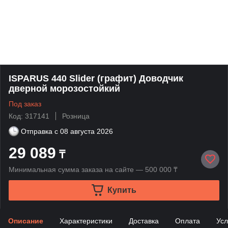
ISPARUS 440 Slider (графит) Доводчик
дверной морозостойкий
Под заказ
Код: 317141
Розница
Отправка с
08 августа 2026
29 089
₸
Минимальная сумма заказа на сайте — 500 000 ₸
Купить
Описание
Характеристики
Доставка
Оплата
Усл