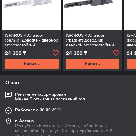
ISPARUS 430 Slider
ISPARUS 430 Slider
ISPA
(белый) Доводчик дверной
(графит) Доводчик
(кор
морозостойкий
дверной морозостойкий
двер
24 100
24 100
24 
₸
₸
Купить
Купить
О нас
Рейтинг не сформирован
Менее 5 отзывов за последний год
Работает с 30.09.2011
г. Астана
Республика Казахстан, г. Астана, район Есиль,
микрорайон Уркер, ул. Саттара Ерубаева, дом 22,
Астана, Казахстан