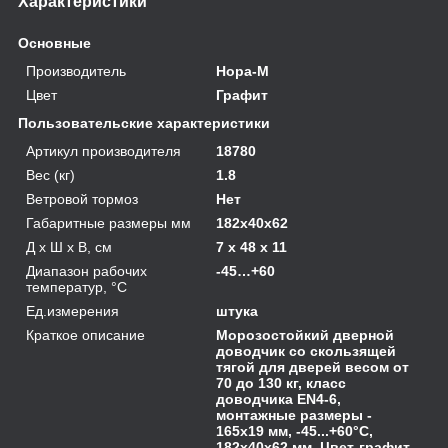
Характеристики
Основные
Производитель
Нора-М
Цвет
Графит
Пользовательские характеристики
Артикул производителя
18780
Вес (кг)
1.8
Ветровой тормоз
Нет
Габаритные размеры мм
182х40х62
Д х Ш х В, см
7 x 48 x 11
Диапазон рабочих
-45…+60
температур, °С
Ед.измерения
штука
Краткое описание
Морозостойкий дверной
доводчик со скользящей
тягой для дверей весом от
70 до 130 кг, класс
доводчика EN4-6,
монтажные размеры -
165х19 мм, -45...+60°С,
182х40х62 мм. Цвет-графит.