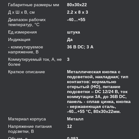
Габаритные размеры мм
80х30х22
Д х Ш х В, см
2.2 x 8 x 3
Диапазон рабочих
-40…+55
температур, °С
Ед.измерения
штука
Индикация
Да
- коммутируемое
36 В DC; 3 А
напряжение, В
Коммутируемый ток, А, не
3
более
Краткое описание
Металлическая кнопка с
подсветкой, накладная; тип
контактов: нормально
открытый (НО), питание
подсветки – DC 12/24 В, ток
коммутации 3А, до 36В DC,
панель - сплав цинка, кнопка
- нержавеющая сталь,
-40...+55 °С, 80х30х22мм.
Материал корпуса
Металл
Напряжение питания
12
подсветки, В
Объем, л
0.053