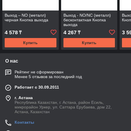
Выход – NO (металл)
Выход - NO/NC (металл)
Выхо
черная Кнопка выхода
бесконтактная Кнопка
Кноп
выхода
4 578
4 267
3 5
₸
₸
Купить
Купить
О нас
Рейтинг не сформирован
Менее 5 отзывов за последний год
Работает с 30.09.2011
г. Астана
Республика Казахстан, г. Астана, район Есиль,
микрорайон Уркер, ул. Саттара Ерубаева, дом 22,
Астана, Казахстан
Контакты