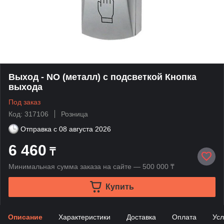
Выход - NO (металл) с подсветкой Кнопка
выхода
Под заказ
Код: 317106
Розница
Отправка с
08 августа 2026
6 460
₸
Минимальная сумма заказа на сайте — 500 000 ₸
Купить
Описание
Характеристики
Доставка
Оплата
Усл