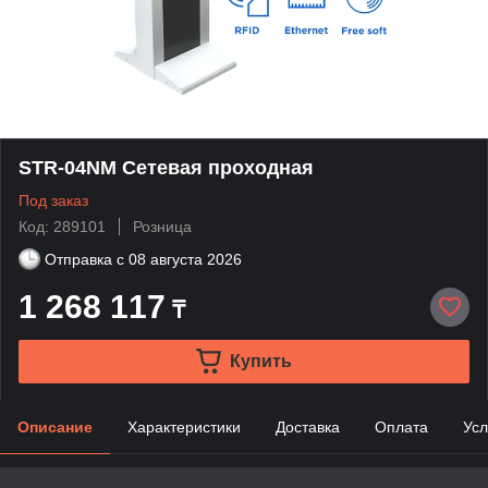
STR-04NM Сетевая проходная
Под заказ
Код: 289101
Розница
Отправка с
08 августа 2026
1 268 117
₸
Купить
Описание
Характеристики
Доставка
Оплата
Усл