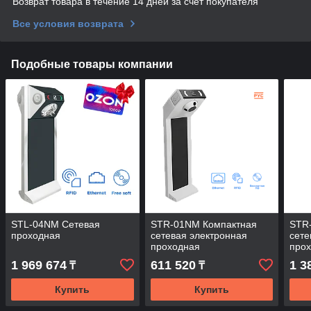
Возврат товара в течение 14 дней за счет покупателя
Все условия возврата
Подобные товары компании
STL-04NM Сетевая
STR-01NM Компактная
STR
проходная
сетевая электронная
сете
проходная
про
1 969 674
611 520
1 3
₸
₸
Купить
Купить