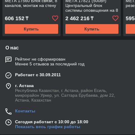
МЕТА 17560 Блок связи, 8
МЕТА 17821 (500Вт)
МЕТ
каналов, монтаж на стену
Центральный блок
резе
системы оповещения на 8
зон
606 152
2 462 216
595
₸
₸
Купить
Купить
О нас
Рейтинг не сформирован
Менее 5 отзывов за последний год
Работает с 30.09.2011
г. Астана
Республика Казахстан, г. Астана, район Есиль,
микрорайон Уркер, ул. Саттара Ерубаева, дом 22,
Астана, Казахстан
Контакты
Сегодня работает с 10:00 до 18:00
Показать весь график работы