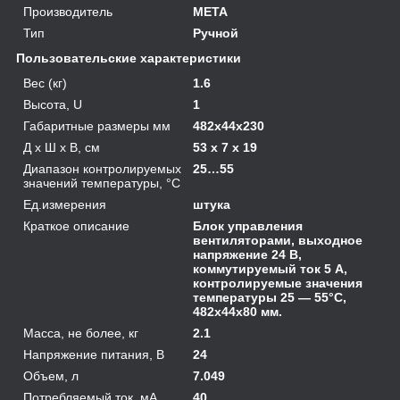
Производитель
МЕТА
Тип
Ручной
Пользовательские характеристики
Вес (кг)
1.6
Высота, U
1
Габаритные размеры мм
482х44х230
Д х Ш х В, см
53 x 7 x 19
Диапазон контролируемых
25…55
значений температуры, °C
Ед.измерения
штука
Краткое описание
Блок управления
вентиляторами, выходное
напряжение 24 В,
коммутируемый ток 5 А,
контролируемые значения
температуры 25 — 55°С,
482x44x80 мм.
Масса, не более, кг
2.1
Напряжение питания, В
24
Объем, л
7.049
Потребляемый ток, мА
40