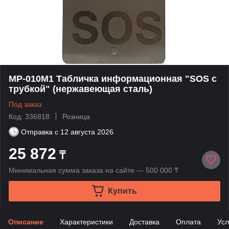
MP-010M1 Табличка информационная "SOS с
трубкой" (нержавеющая сталь)
Под заказ
Код: 336818
Розница
Отправка с
12 августа 2026
25 872
₸
Минимальная сумма заказа на сайте — 500 000 ₸
Купить
Описание
Характеристики
Доставка
Оплата
Усл