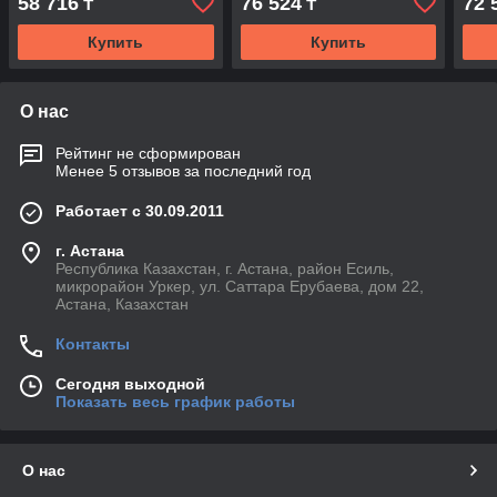
58 716
76 524
72 
₸
₸
Купить
Купить
О нас
Рейтинг не сформирован
Менее 5 отзывов за последний год
Работает с 30.09.2011
г. Астана
Республика Казахстан, г. Астана, район Есиль,
микрорайон Уркер, ул. Саттара Ерубаева, дом 22,
Астана, Казахстан
Контакты
Сегодня выходной
Показать весь график работы
О нас