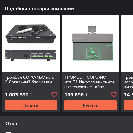
Подобные товары компании
Тромбон СОРС-ЛБС исп.
ТРОМБОН СОРС-ИСТ
Тро
С Локальный блок связи
исп.П1 Информационное
испо
светозвуковое табло
выз
1 003 590
109 696
74 
₸
₸
Купить
Купить
О нас