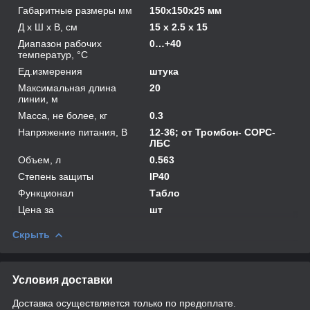
Габаритные размеры мм
150х150х25 мм
Д х Ш х В, см
15 x 2.5 x 15
Диапазон рабочих
0…+40
температур, °С
Ед.измерения
штука
Максимальная длина
20
линии, м
Масса, не более, кг
0.3
Напряжение питания, В
12-36; от Тромбон- СОРС-
ЛБС
Объем, л
0.563
Степень защиты
IP40
Функционал
Табло
Цена за
шт
Скрыть
Условия доставки
Доставка осуществляется только по предоплате.