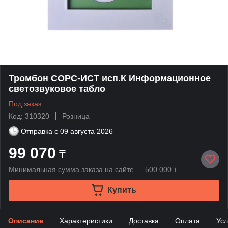
Тромбон СОРС-ИСТ исп.К Информационное
светозвуковое табло
Под заказ
Код: 310320
Розница
Отправка с
09 августа 2026
99 070
₸
Минимальная сумма заказа на сайте — 500 000 ₸
Купить
Описание
Характеристики
Доставка
Оплата
Усл