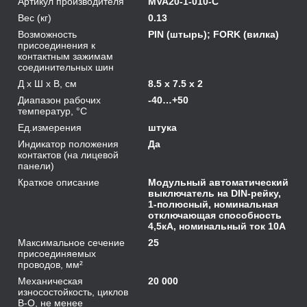
Артикул производителя
MVA20-1-010-C
Вес (кг)
0.13
Возможность
PIN (штырь); FORK (вилка)
присоединения к
контактным зажимам
соединительных шин
Д х Ш х В, см
8.5 x 7.5 x 2
Диапазон рабочих
-40…+50
температур, °С
Ед.измерения
штука
Индикатор положения
Да
контактов (на лицевой
панели)
Краткое описание
Модульный автоматический
выключатель на DIN-рейку,
1-полюсный, номинальная
отключающая способность
4,5кА, номинальный ток 10А
Максимальное сечение
25
присоединяемых
проводов, мм²
Механическая
20 000
износостойкость, циклов
В-О, не менее