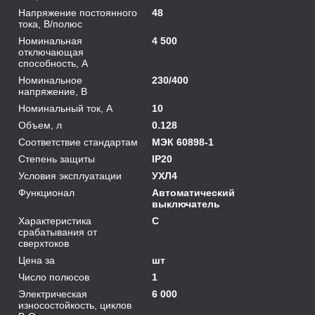
Напряжение постоянного
48
тока, В/полюс
Номинальная
4 500
отключающая
способность, А
Номинальное
230/400
напряжение, В
Номинальный ток, А
10
Объем, л
0.128
Соответствие стандартам
МЭК 60898-1
Степень защиты
IP20
Условия эксплуатации
УХЛ4
Функционал
Автоматический
выключатель
Характеристика
C
срабатывания от
сверхтоков
Цена за
шт
Число полюсов
1
Электрическая
6 000
износостойкость, циклов