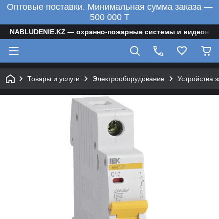
Оптовые поставки. Минимальная сумма заказа —
500 000 T
NABLUDENIE.KZ — охранно-пожарные системы и видеонаб
Товары и услуги
Электрооборудование
Устройства 