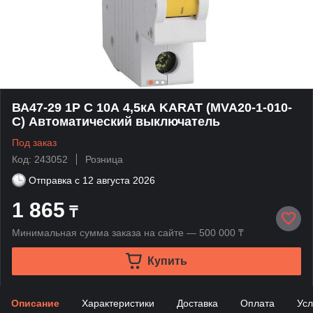
ВА47-29 1P C 10А 4,5кА KARAT (MVA20-1-010-
C) Автоматический выключатель
Под заказ
Код: 243052
Розница
Отправка с
12 августа 2026
1 865
₸
Минимальная сумма заказа на сайте — 500 000 ₸
Купить
Описание
Характеристики
Доставка
Оплата
Усл