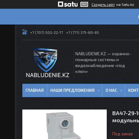
Создать сайт
на Satu.kz
+7 (707) 502-22-77
+7 (771) 375-80-65
NABLUDENIE.KZ — охранно-
пожарные системы и
видеонаблюдение «под
ключ»
ГЛАВНАЯ
НАШИ ПРЕДЛОЖЕНИЯ
О НАС
КОН
ВА47-29-
модульн
Под заказ