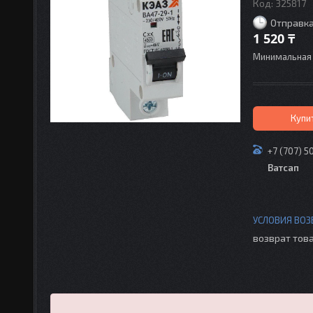
Код:
325817
Отправка
1 520 ₸
Минимальная 
Купи
+7 (707) 5
Ватсап
возврат това