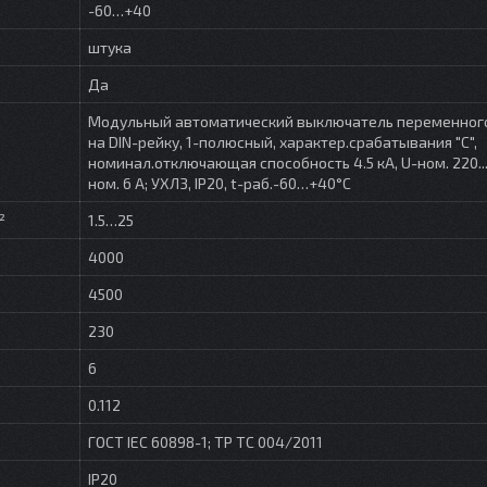
-60…+40
штука
Да
Модульный автоматический выключатель переменного
на DIN-рейку, 1-полюсный, характер.срабатывания "С",
номинал.отключающая способность 4.5 кА, U-ном. 220...2
ном. 6 A; УХЛ3, IP20, t-раб.-60…+40°C
²
1.5…25
4000
4500
230
6
0.112
ГОСТ IEC 60898-1; ТР ТС 004/2011
IP20