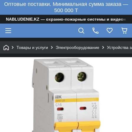
Оптовые поставки. Минимальная сумма заказа —
500 000 T
NABLUDENIE.KZ — охранно-пожарные системы и видеонаб
Товары и услуги
Электрооборудование
Устройства 