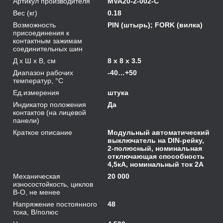
Артикул производителя
MVA20-2-002-C
Вес (кг)
0.18
Возможность
PIN (штырь); FORK (вилка)
присоединения к
контактным зажимам
соединительных шин
Д х Ш х В, см
8 x 8 x 3.5
Диапазон рабочих
-40…+50
температур, °С
Ед.измерения
штука
Индикатор положения
Да
контактов (на лицевой
панели)
Краткое описание
Модульный автоматический
выключатель на DIN-рейку,
2-полюсный, номинальная
отключающая способность
4,5кА, номинальный ток 2А
Механическая
20 000
износостойкость, циклов
В-О, не менее
Напряжение постоянного
48
тока, В/полюс