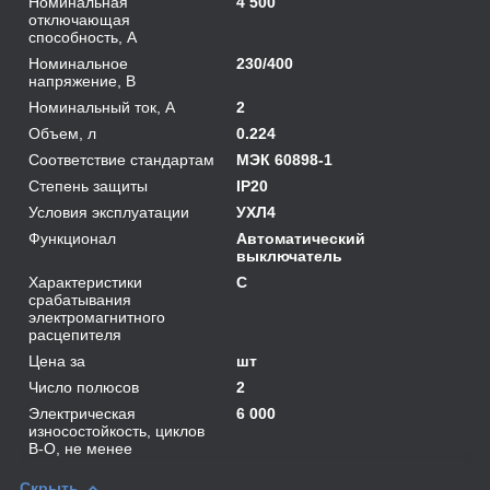
Номинальная
4 500
отключающая
способность, А
Номинальное
230/400
напряжение, В
Номинальный ток, А
2
Объем, л
0.224
Соответствие стандартам
МЭК 60898-1
Степень защиты
IP20
Условия эксплуатации
УХЛ4
Функционал
Автоматический
выключатель
Характеристики
C
срабатывания
электромагнитного
расцепителя
Цена за
шт
Число полюсов
2
Электрическая
6 000
износостойкость, циклов
В-О, не менее
Скрыть