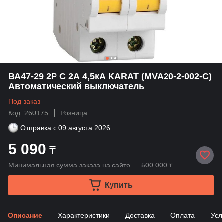
ВА47-29 2P C 2А 4,5кА KARAT (MVA20-2-002-C)
Автоматический выключатель
Под заказ
Код: 260175
Розница
Отправка с
09 августа 2026
5 090
₸
Минимальная сумма заказа на сайте — 500 000 ₸
Купить
Описание
Характеристики
Доставка
Оплата
Усл