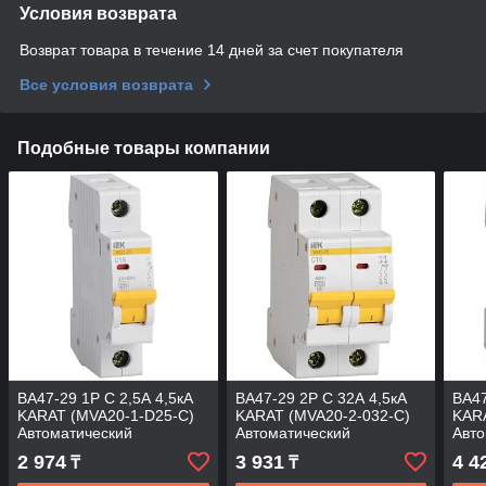
Условия возврата
Возврат товара в течение 14 дней за счет покупателя
Все условия возврата
Подобные товары компании
ВА47-29 1P C 2,5А 4,5кА
ВА47-29 2P C 32А 4,5кА
ВА47
KARAT (MVA20-1-D25-C)
KARAT (MVA20-2-032-C)
KARA
Автоматический
Автоматический
Авто
выключатель
выключатель
вык
2 974
3 931
4 4
₸
₸