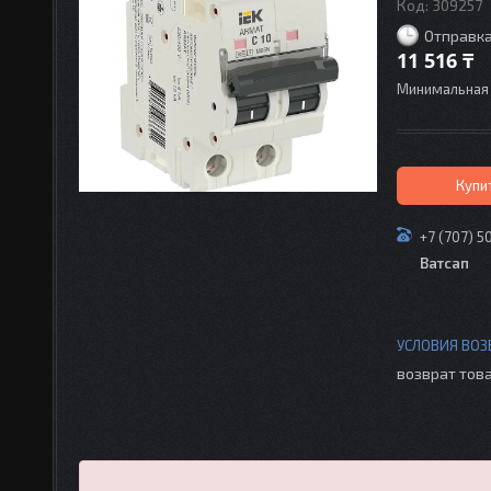
Код:
309257
Отправка
11 516 ₸
Минимальная 
Купи
+7 (707) 5
Ватсап
возврат това