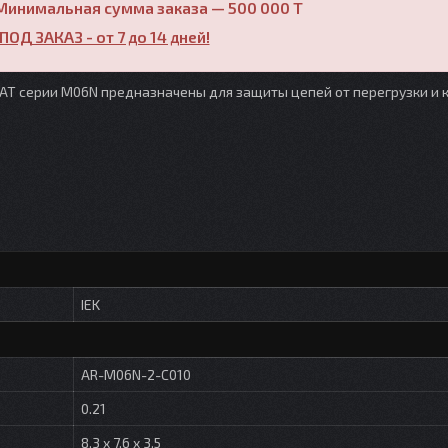
Минимальная сумма заказа — 500 000 T
ПОД ЗАКАЗ - от 7 до 14 дней!
T серии M06N предназначены для защиты цепей от перегрузки и 
IEK
AR-M06N-2-C010
0.21
8.3 x 7.6 x 3.5