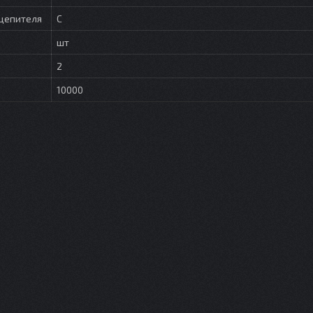
цепителя
C
шт
2
10000