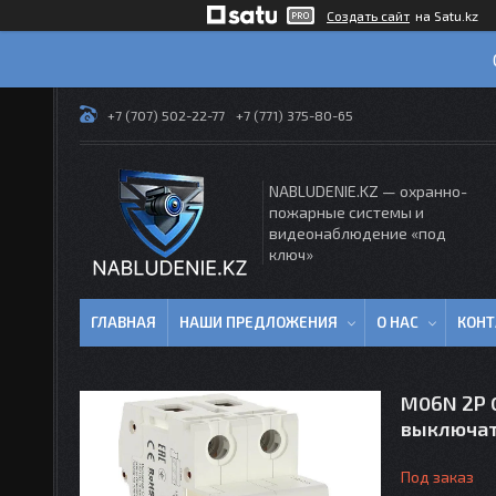
Создать сайт
на Satu.kz
+7 (707) 502-22-77
+7 (771) 375-80-65
NABLUDENIE.KZ — охранно-
пожарные системы и
видеонаблюдение «под
ключ»
ГЛАВНАЯ
НАШИ ПРЕДЛОЖЕНИЯ
О НАС
КОН
M06N 2P 
выключа
Под заказ