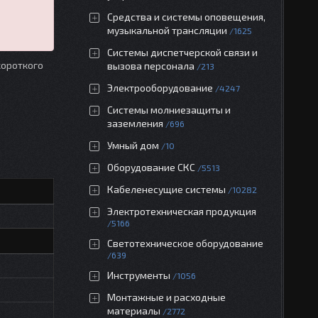
Средства и системы оповещения,
музыкальной трансляции
1625
Системы диспетчерской связи и
короткого
вызова персонала
213
Электрооборудование
4247
Системы молниезащиты и
заземления
696
Умный дом
10
Оборудование СКС
5513
Кабеленесущие системы
10282
Электротехническая продукция
5166
Светотехническое оборудование
639
Инструменты
1056
Монтажные и расходные
материалы
2772