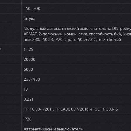
-40…+70
штука
Модульный автоматический выключатель на DIN-рейку
ARMAT, 2-полюсный, номин. откл. способность 6кА, I-ном
ном.230…400 В, IP20, t-раб.-40...+70°C, цвет: белый
²
1…25
20000
6000
230/400
10
0.221
ТР ТС 004/2011; ТР ЕАЭС 037/2016 и ГОСТ Р 50345
IP20
Автоматический выключатель