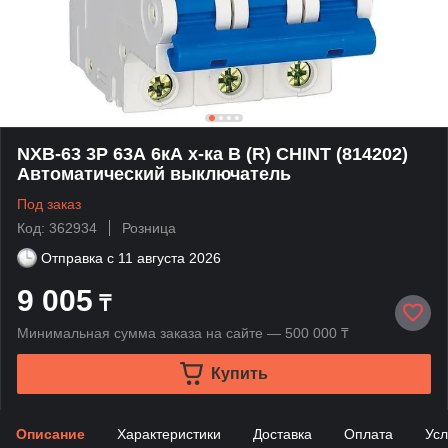
NXB-63 3P 63А 6кА х-ка B (R) CHINT (814202)
Автоматический выключатель
Под заказ
Код: 362934
Розница
Отправка с
11 августа 2026
9 005
₸
Минимальная сумма заказа на сайте — 500 000 ₸
Купить
Описание
Характеристики
Доставка
Оплата
Усл