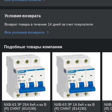
Условия возврата
Возврат товара в течение 14 дней за счет покупателя
Все условия возврата
Подобные товары компании
NXB-63 3P 25А 6кА х-ка B
NXB-63 3P 1А 6кА х-ка B
NXB-
(R) CHINT (814198)
(R) CHINT (814190)
(R) 