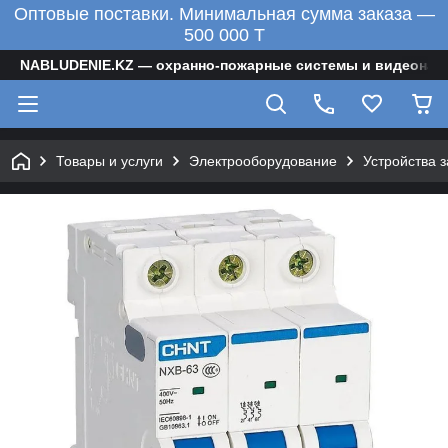
Оптовые поставки. Минимальная сумма заказа —
500 000 T
NABLUDENIE.KZ — охранно-пожарные системы и видеонаб
Товары и услуги
Электрооборудование
Устройства 