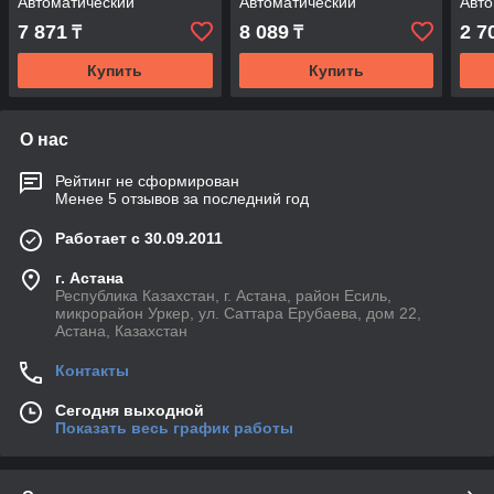
Автоматический
Автоматический
Авто
выключатель
выключатель
вык
7 871
8 089
2 7
₸
₸
Купить
Купить
О нас
Рейтинг не сформирован
Менее 5 отзывов за последний год
Работает с 30.09.2011
г. Астана
Республика Казахстан, г. Астана, район Есиль,
микрорайон Уркер, ул. Саттара Ерубаева, дом 22,
Астана, Казахстан
Контакты
Сегодня выходной
Показать весь график работы