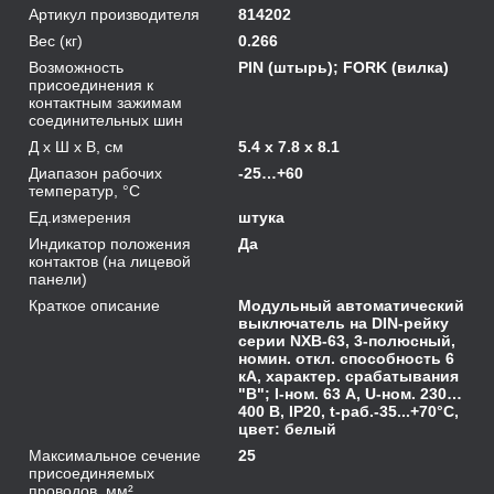
Артикул производителя
814202
Вес (кг)
0.266
Возможность
PIN (штырь); FORK (вилка)
присоединения к
контактным зажимам
соединительных шин
Д х Ш х В, см
5.4 x 7.8 x 8.1
Диапазон рабочих
-25…+60
температур, °С
Ед.измерения
штука
Индикатор положения
Да
контактов (на лицевой
панели)
Краткое описание
Модульный автоматический
выключатель на DIN-рейку
серии NXB-63, 3-полюсный,
номин. откл. способность 6
кА, характер. срабатывания
"B"; I-ном. 63 А, U-ном. 230…
400 В, IP20, t-раб.-35...+70°C,
цвет: белый
Максимальное сечение
25
присоединяемых
проводов, мм²