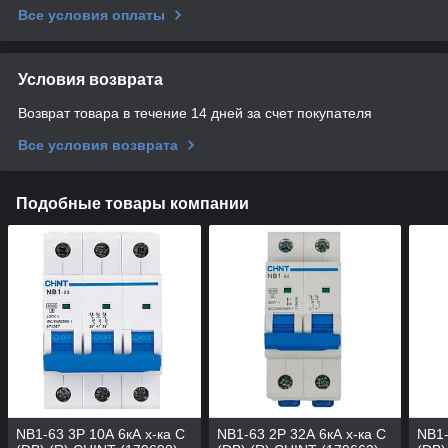
Все условия оплаты
Условия возврата
Возврат товара в течение 14 дней за счет покупателя
Все условия возврата
Подобные товары компании
NB1-63 3P 10А 6кА х-ка C
NB1-63 2P 32А 6кА х-ка C
NB1-