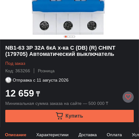
NB1-63 3P 32А 6кА х-ка C (DB) (R) CHINT
(179705) Автоматический выключатель
Под заказ
Код: 363266
Розница
Отправка с
11 августа 2026
12 659
₸
Минимальная сумма заказа на сайте — 500 000 ₸
Купить
Описание
Характеристики
Доставка
Оплата
Усл