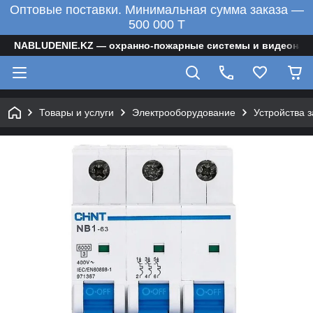
Оптовые поставки. Минимальная сумма заказа —
500 000 T
NABLUDENIE.KZ — охранно-пожарные системы и видеонаб
Товары и услуги
Электрооборудование
Устройства 