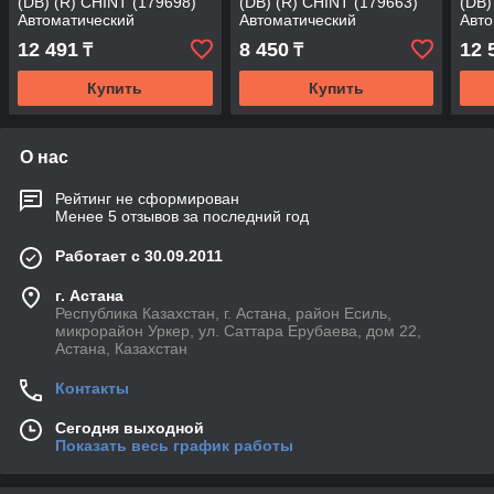
(DB) (R) CHINT (179698)
(DB) (R) CHINT (179663)
(DB)
Автоматический
Автоматический
Авто
выключатель
выключатель
вык
12 491
8 450
12 
₸
₸
Купить
Купить
О нас
Рейтинг не сформирован
Менее 5 отзывов за последний год
Работает с 30.09.2011
г. Астана
Республика Казахстан, г. Астана, район Есиль,
микрорайон Уркер, ул. Саттара Ерубаева, дом 22,
Астана, Казахстан
Контакты
Сегодня выходной
Показать весь график работы