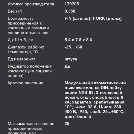
Артикул производителя
179705
Вес (кг)
0.358
Возможность
PIN (штырь); FORK (вилка)
присоединения к
контактным зажимам
соединительных шин
Д х Ш х В, см
5.4 x 7.8 x 8.6
Диапазон рабочих
-25…+60
температур, °С
Ед.измерения
штука
Индикатор положения
Да
контактов (на лицевой
панели)
Краткое описание
Модульный автоматический
выключатель на DIN-рейку
серии NXB-63, 3-полюсный,
номин. откл. способность 6
кА, характер. срабатывания
"C"; I-ном. 32 А, U-ном. 230…
400 В, IP20, t-раб.-25...+60°C,
цвет: белый
Максимальное сечение
25
присоединяемых
проводов, мм²