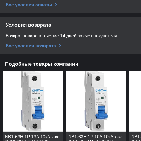
Все условия оплаты
Условия возврата
Возврат товара в течение 14 дней за счет покупателя
Все условия возврата
Подобные товары компании
NB1-63H 1P 13А 10кА х-ка
NB1-63H 1P 10А 10кА х-ка
NB1-