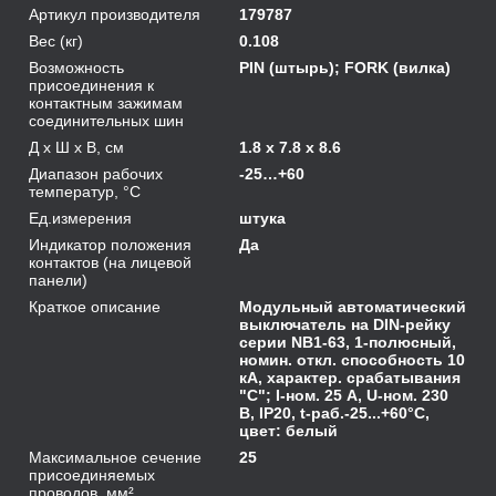
Артикул производителя
179787
Вес (кг)
0.108
Возможность
PIN (штырь); FORK (вилка)
присоединения к
контактным зажимам
соединительных шин
Д х Ш х В, см
1.8 x 7.8 x 8.6
Диапазон рабочих
-25…+60
температур, °С
Ед.измерения
штука
Индикатор положения
Да
контактов (на лицевой
панели)
Краткое описание
Модульный автоматический
выключатель на DIN-рейку
серии NB1-63, 1-полюсный,
номин. откл. способность 10
кА, характер. срабатывания
"C"; I-ном. 25 А, U-ном. 230
В, IP20, t-раб.-25...+60°C,
цвет: белый
Максимальное сечение
25
присоединяемых
проводов, мм²