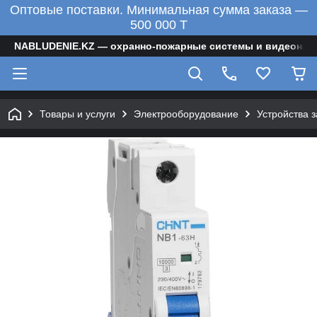
Оптовые поставки. Минимальная сумма заказа —
500 000 T
NABLUDENIE.KZ — охранно-пожарные системы и видеонаб
Товары и услуги
Электрооборудование
Устройства 