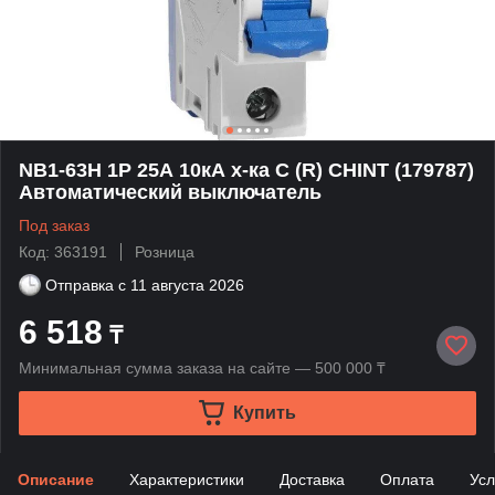
NB1-63H 1P 25А 10кА х-ка C (R) CHINT (179787)
Автоматический выключатель
Под заказ
Код: 363191
Розница
Отправка с
11 августа 2026
6 518
₸
Минимальная сумма заказа на сайте — 500 000 ₸
Купить
Описание
Характеристики
Доставка
Оплата
Усл