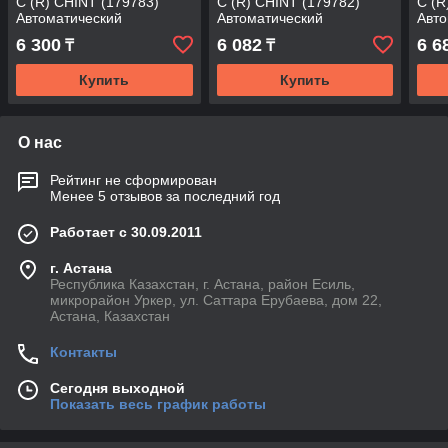
C (R) CHINT (179783)
C (R) CHINT (179782)
C (R
Автоматический
Автоматический
Авто
выключатель
выключатель
вык
6 300
6 082
6 6
₸
₸
Купить
Купить
О нас
Рейтинг не сформирован
Менее 5 отзывов за последний год
Работает с 30.09.2011
г. Астана
Республика Казахстан, г. Астана, район Есиль,
микрорайон Уркер, ул. Саттара Ерубаева, дом 22,
Астана, Казахстан
Контакты
Сегодня выходной
Показать весь график работы