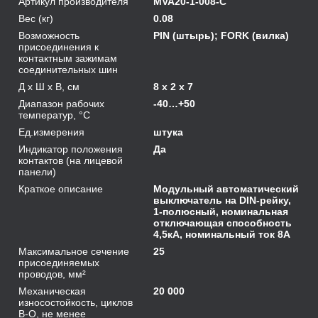
Артикул производителя
MVA20-1-008-C
Вес (кг)
0.08
Возможность
PIN (штырь); FORK (вилка)
присоединения к
контактным зажимам
соединительных шин
Д х Ш х В, см
8 x 2 x 7
Диапазон рабочих
-40…+50
температур, °С
Ед.измерения
штука
Индикатор положения
Да
контактов (на лицевой
панели)
Краткое описание
Модульный автоматический
выключатель на DIN-рейку,
1-полюсный, номинальная
отключающая способность
4,5кА, номинальный ток 8А
Максимальное сечение
25
присоединяемых
проводов, мм²
Механическая
20 000
износостойкость, циклов
В-О, не менее