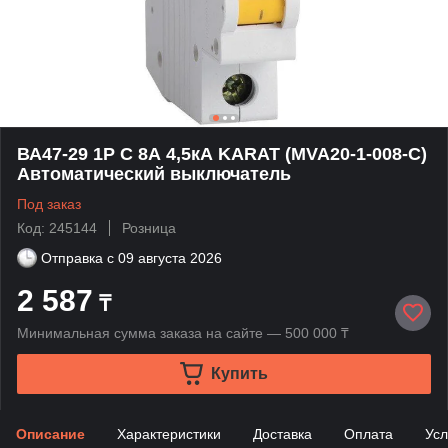
ВА47-29 1P C 8А 4,5кА KARAT (MVA20-1-008-C)
Автоматический выключатель
Под заказ
Код: 245144
Розница
Отправка с
09 августа 2026
2 587
₸
Минимальная сумма заказа на сайте — 500 000 ₸
Купить
Описание
Характеристики
Доставка
Оплата
Усл