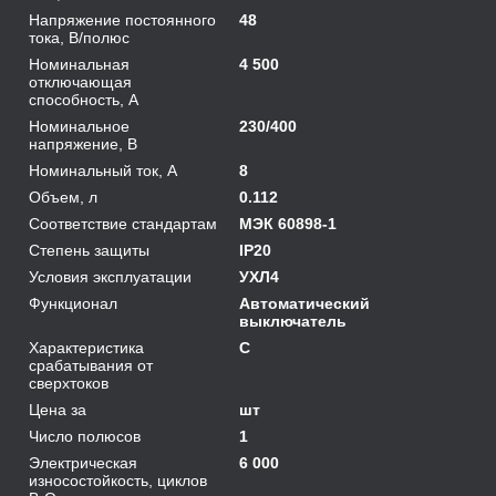
Напряжение постоянного
48
тока, В/полюс
Номинальная
4 500
отключающая
способность, А
Номинальное
230/400
напряжение, В
Номинальный ток, А
8
Объем, л
0.112
Соответствие стандартам
МЭК 60898-1
Степень защиты
IP20
Условия эксплуатации
УХЛ4
Функционал
Автоматический
выключатель
Характеристика
C
срабатывания от
сверхтоков
Цена за
шт
Число полюсов
1
Электрическая
6 000
износостойкость, циклов