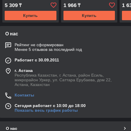
выключатель
выключатель
вык
5 309
1 966
1 6
₸
₸
Купить
Купить
О нас
Рейтинг не сформирован
Менее 5 отзывов за последний год
Работает с 30.09.2011
г. Астана
Республика Казахстан, г. Астана, район Есиль,
микрорайон Уркер, ул. Саттара Ерубаева, дом 22,
Астана, Казахстан
Контакты
Сегодня работает с 10:00 до 18:00
Показать весь график работы
О нас