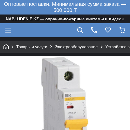
Оптовые поставки. Минимальная сумма заказа —
500 000 T
NABLUDENIE.KZ — охранно-пожарные системы и видеонаб
Товары и услуги
Электрооборудование
Устройства 