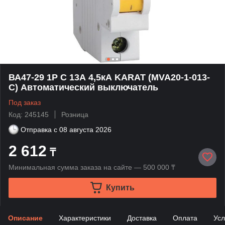
ВА47-29 1P C 13А 4,5кА KARAT (MVA20-1-013-
C) Автоматический выключатель
Под заказ
Код: 245145
Розница
Отправка с
08 августа 2026
2 612
₸
Минимальная сумма заказа на сайте — 500 000 ₸
Купить
Описание
Характеристики
Доставка
Оплата
Усл