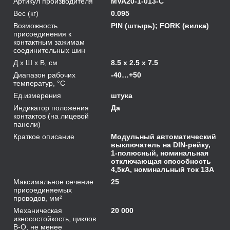
Артикул производителя
MVA20-1-013-C
Вес (кг)
0.095
Возможность
PIN (штырь); FORK (вилка)
присоединения к
контактным зажимам
соединительных шин
Д х Ш х В, см
8.5 x 2.5 x 7.5
Диапазон рабочих
-40…+50
температур, °С
Ед.измерения
штука
Индикатор положения
Да
контактов (на лицевой
панели)
Краткое описание
Модульный автоматический
выключатель на DIN-рейку,
1-полюсный, номинальная
отключающая способность
4,5кА, номинальный ток 13А
Максимальное сечение
25
присоединяемых
проводов, мм²
Механическая
20 000
износостойкость, циклов
В-О, не менее