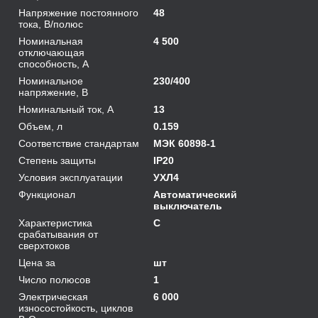
Напряжение постоянного
48
тока, В/полюс
Номинальная
4 500
отключающая
способность, А
Номинальное
230/400
напряжение, В
Номинальный ток, А
13
Объем, л
0.159
Соответствие стандартам
МЭК 60898-1
Степень защиты
IP20
Условия эксплуатации
УХЛ4
Функционал
Автоматический
выключатель
Характеристика
C
срабатывания от
сверхтоков
Цена за
шт
Число полюсов
1
Электрическая
6 000
износостойкость, циклов