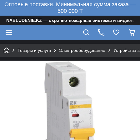
Оптовые поставки. Минимальная сумма заказа —
500 000 T
NABLUDENIE.KZ — охранно-пожарные системы и видеонаб
Товары и услуги
Электрооборудование
Устройства 