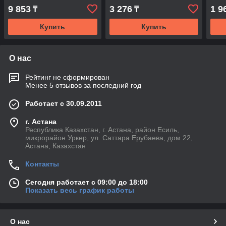
выключатель
выключатель
вык
9 853
3 276
1 9
₸
₸
Купить
Купить
О нас
Рейтинг не сформирован
Менее 5 отзывов за последний год
Работает с 30.09.2011
г. Астана
Республика Казахстан, г. Астана, район Есиль,
микрорайон Уркер, ул. Саттара Ерубаева, дом 22,
Астана, Казахстан
Контакты
Сегодня работает с 09:00 до 18:00
Показать весь график работы
О нас