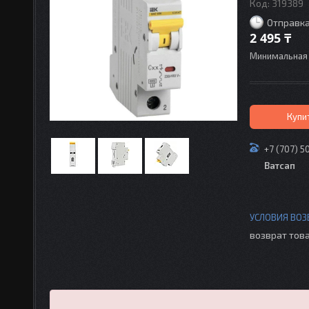
Код:
319389
Отправка
2 495 ₸
Минимальная 
Купи
+7 (707) 5
Ватсап
возврат това