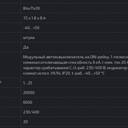
84х71х18
7.5 x 1.8 x 8.4
-40…+50
штука
Да
Модульный автом.выключатель на DIN-рейку, 1-полюсн
номинал.отключающая способность 6 кА, I-ном. ток 20 
характер.срабатывания С, U-раб. 230/400 В; индикатор
климат.испол. УХЛ4, IP20, t-раб. -40…+50 °С
²
1…25
20000
6000
230/400
20