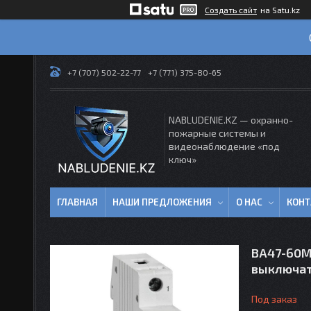
Создать сайт
на Satu.kz
+7 (707) 502-22-77
+7 (771) 375-80-65
NABLUDENIE.KZ — охранно-
пожарные системы и
видеонаблюдение «под
ключ»
ГЛАВНАЯ
НАШИ ПРЕДЛОЖЕНИЯ
О НАС
КОН
ВА47-60M
выключа
Под заказ