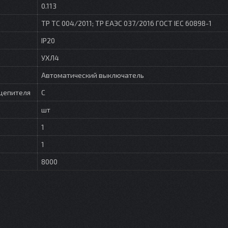
0.113
ТР ТС 004/2011; ТР ЕАЭС 037/2016 ГОСТ IEC 60898-1
IP20
УХЛ4
Автоматический выключатель
цепителя
С
шт
1
1
8000