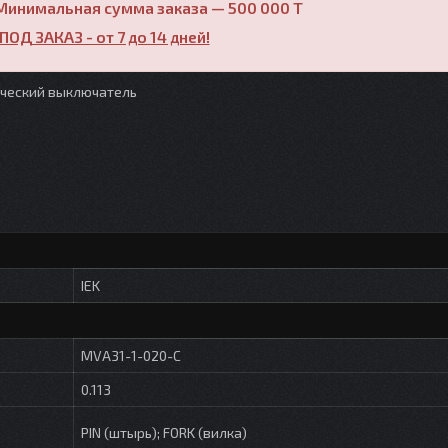
Минимальная сумма заказа — 500 000 T
ПОД ЗАКАЗ - от 7 до 14 дней!
ический выключатель
IEK
MVA31-1-020-C
0.113
PIN (штырь); FORK (вилка)