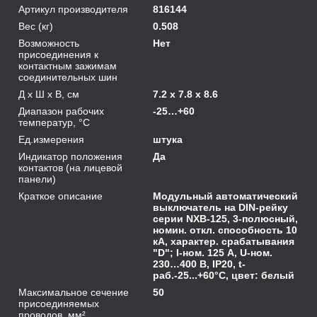
Артикул производителя
816144
Вес (кг)
0.508
Возможность
Нет
присоединения к
контактным зажимам
соединительных шин
Д х Ш х В, см
7.2 x 7.8 x 8.6
Диапазон рабочих
-25…+60
температур, °С
Ед.измерения
штука
Индикатор положения
Да
контактов (на лицевой
панели)
Краткое описание
Модульный автоматический
выключатель на DIN-рейку
серии NXB-125, 3-полюсный,
номин. откл. способность 10
кА, характер. срабатывания
"D"; I-ном. 125 А, U-ном.
230…400 В, IP20, t-
раб.-25...+60°C, цвет: белый
Максимальное сечение
50
присоединяемых
проводов, мм²