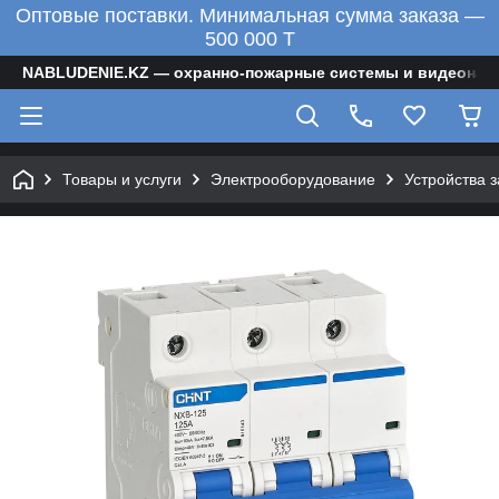
Оптовые поставки. Минимальная сумма заказа —
500 000 T
NABLUDENIE.KZ — охранно-пожарные системы и видеонаб
Товары и услуги
Электрооборудование
Устройства 