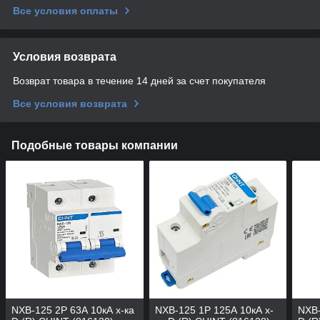
Все условия оплаты
Условия возврата
Возврат товара в течение 14 дней за счет покупателя
Все условия возврата
Подобные товары компании
NXB-125 2P 63А 10кА х-ка
NXB-125 1P 125А 10кА х-
NXB-