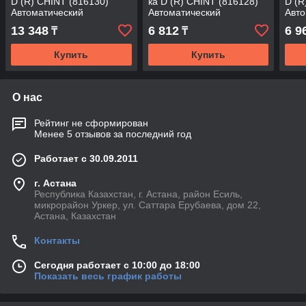
D (R) CHINT (816130)
ка D (R) CHINT (816128)
D (R
Автоматический
Автоматический
Авто
выключатель
выключатель
вык
13 348
6 812
6 9
₸
₸
Купить
Купить
О нас
Рейтинг не сформирован
Менее 5 отзывов за последний год
Работает с 30.09.2011
г. Астана
Республика Казахстан, г. Астана, район Есиль,
микрорайон Уркер, ул. Саттара Ерубаева, дом 22,
Астана, Казахстан
Контакты
Сегодня работает с 10:00 до 18:00
Показать весь график работы