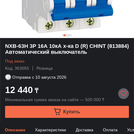
NXB-63H 3P 16А 10кА х-ка D (R) CHINT (813884)
Автоматический выключатель
Под заказ
Код: 363055
Розница
Отправка с
10 августа 2026
12 440
₸
Минимальная сумма заказа на сайте — 500 000 ₸
Купить
Описание
Характеристики
Доставка
Оплата
Усл