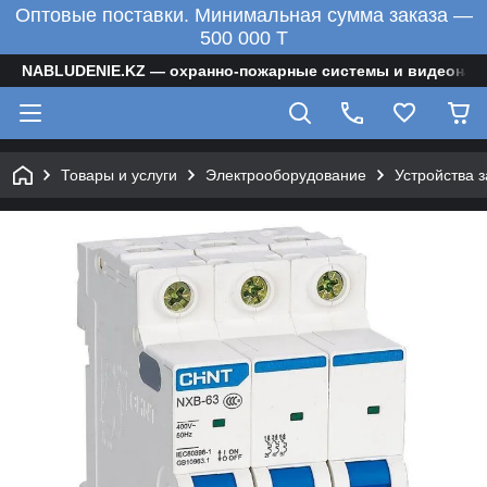
Оптовые поставки. Минимальная сумма заказа —
500 000 T
NABLUDENIE.KZ — охранно-пожарные системы и видеонаб
Товары и услуги
Электрооборудование
Устройства 