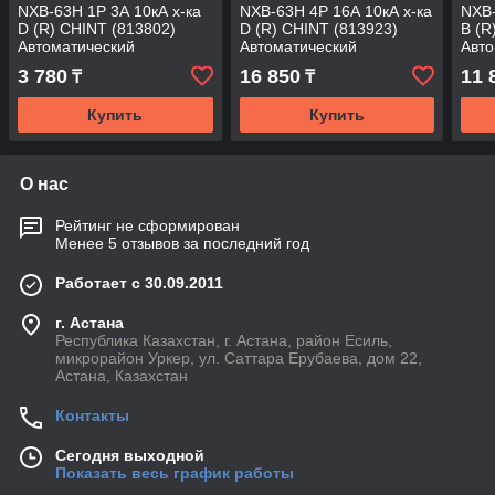
NXB-63H 1P 3А 10кА х-ка
NXB-63H 4P 16А 10кА х-ка
NXB-
D (R) CHINT (813802)
D (R) CHINT (813923)
B (R
Автоматический
Автоматический
Авто
выключатель
выключатель
вык
3 780
16 850
11 
₸
₸
Купить
Купить
О нас
Рейтинг не сформирован
Менее 5 отзывов за последний год
Работает с 30.09.2011
г. Астана
Республика Казахстан, г. Астана, район Есиль,
микрорайон Уркер, ул. Саттара Ерубаева, дом 22,
Астана, Казахстан
Контакты
Сегодня выходной
Показать весь график работы