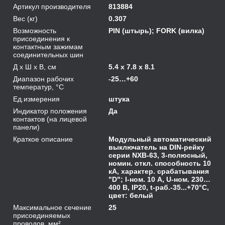
Артикул производителя
813884
Вес (кг)
0.307
Возможность
PIN (штырь); FORK (вилка)
присоединения к
контактным зажимам
соединительных шин
Д х Ш х В, см
5.4 x 7.8 x 8.1
Диапазон рабочих
-25…+60
температур, °С
Ед.измерения
штука
Индикатор положения
Да
контактов (на лицевой
панели)
Краткое описание
Модульный автоматический
выключатель на DIN-рейку
серии NXB-63, 3-полюсный,
номин. откл. способность 10
кА, характер. срабатывания
"D"; I-ном. 10 А, U-ном. 230…
400 В, IP20, t-раб.-35...+70°C,
цвет: белый
Максимальное сечение
25
присоединяемых
проводов, мм²