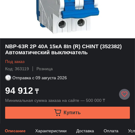
NBP-63R 2P 40А 15кА 8In (R) CHINT (352382)
Автоматический выключатель
Под заказ
Код: 363119
Розница
Отправка с
09 августа 2026
94 912
₸
Минимальная сумма заказа на сайте — 500 000 ₸
Купить
Описание
Характеристики
Доставка
Оплата
Усл