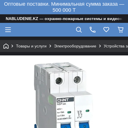
Оптовые поставки. Минимальная сумма заказа —
500 000 T
NABLUDENIE.KZ — охранно-пожарные системы и видеонаб
Товары и услуги
Электрооборудование
Устройства 