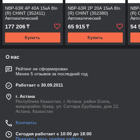
NBP-63R 4P 40А 15кА 8In
NBP-63R 2P 20А 15кА 8In
NBP-
(R) CHINT (352411)
(R) CHINT (352380)
(R) 
Автоматический
Автоматический
Авто
выключатель
выключатель
вык
177 206
65 915
54 
₸
₸
Купить
Купить
О нас
Рейтинг не сформирован
Менее 5 отзывов за последний год
Работает с 30.09.2011
г. Астана
Республика Казахстан, г. Астана, район Есиль,
микрорайон Уркер, ул. Саттара Ерубаева, дом 22,
Астана, Казахстан
Контакты
Сегодня работает с 10:00 до 18:00
Показать весь график работы