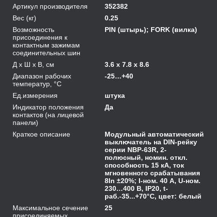
Артикул производителя
352382
Вес (кг)
0.25
Возможность
PIN (штырь); FORK (вилка)
присоединения к
контактным зажимам
соединительных шин
Д х Ш х В, см
3.6 x 7.8 x 8.6
Диапазон рабочих
-25…+40
температур, °С
Ед.измерения
штука
Индикатор положения
Да
контактов (на лицевой
панели)
Краткое описание
Модульный автоматический
выключатель на DIN-рейку
серии NBP-63R, 2-
полюсный, номин. откл.
способность 15 кА, ток
мгновенного срабатывания
8In ±20%; I-ном. 40 А, U-ном.
230…400 В, IP20, t-
раб.-35...+70°C, цвет: белый
Максимальное сечение
25
присоединяемых