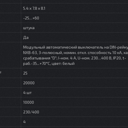
5.4 x 7.8 x 8.1
-25…+60
штука
Да
Модульный автоматический выключатель на DIN-рейку
NXB-63, 3-полюсный, номин. откл. способность 10 кА, х
срабатывания "D"; I-ном. 4 А, U-ном. 230…400 В, IP20, t-
раб.-35...+70°C, цвет: белый
²
25
20000
4 шт
10000
230/400
4