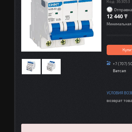
Код:
363053
Отправка
12 440 ₸
Минимальная 
Купи
+7 (707) 5
Ватсап
возврат това