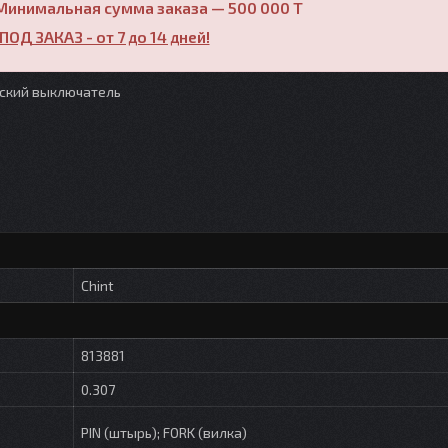
Минимальная сумма заказа — 500 000 T
ПОД ЗАКАЗ - от 7 до 14 дней!
ческий выключатель
Chint
813881
0.307
PIN (штырь); FORK (вилка)