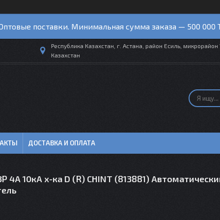
Оптовые поставки. Минимальная сумма заказа — 500 000 
Республика Казахстан, г. Астана, район Есиль, микрорайон 
Казахстан
ТАКТЫ
ДОСТАВКА И ОПЛАТА
P 4А 10кА х-ка D (R) CHINT (813881) Автоматически
тель