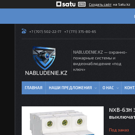
Создать сайт
на Satu.kz
+7 (707) 502-22-77
+7 (771) 375-80-65
NABLUDENIE.KZ — охранно-
пожарные системы и
видеонаблюдение «под
ключ»
ГЛАВНАЯ
НАШИ ПРЕДЛОЖЕНИЯ
О НАС
КОН
NXB-63H 3
выключа
Под заказ