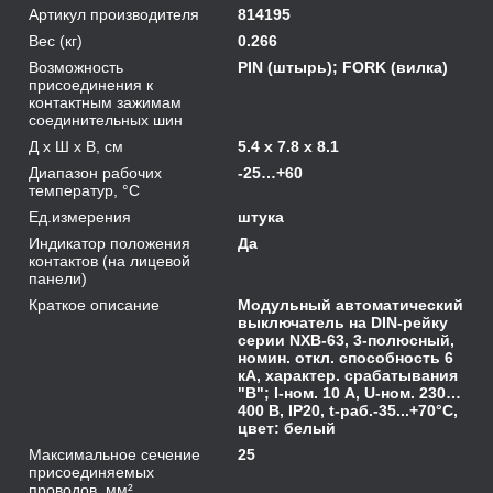
Артикул производителя
814195
Вес (кг)
0.266
Возможность
PIN (штырь); FORK (вилка)
присоединения к
контактным зажимам
соединительных шин
Д х Ш х В, см
5.4 x 7.8 x 8.1
Диапазон рабочих
-25…+60
температур, °С
Ед.измерения
штука
Индикатор положения
Да
контактов (на лицевой
панели)
Краткое описание
Модульный автоматический
выключатель на DIN-рейку
серии NXB-63, 3-полюсный,
номин. откл. способность 6
кА, характер. срабатывания
"B"; I-ном. 10 А, U-ном. 230…
400 В, IP20, t-раб.-35...+70°C,
цвет: белый
Максимальное сечение
25
присоединяемых
проводов, мм²