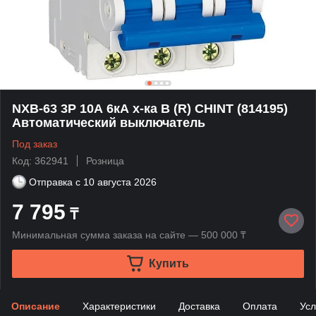
NXB-63 3P 10А 6кА х-ка B (R) CHINT (814195)
Автоматический выключатель
Под заказ
Код: 362941
Розница
Отправка с
10 августа 2026
7 795
₸
Минимальная сумма заказа на сайте — 500 000 ₸
Купить
Описание
Характеристики
Доставка
Оплата
Усл