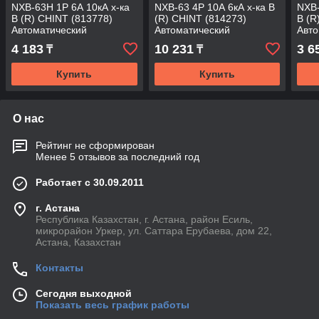
NXB-63H 1P 6А 10кА х-ка
NXB-63 4P 10А 6кА х-ка B
NXB-
B (R) CHINT (813778)
(R) CHINT (814273)
B (R
Автоматический
Автоматический
Авто
выключатель
выключатель
вык
4 183
10 231
3 6
₸
₸
Купить
Купить
О нас
Рейтинг не сформирован
Менее 5 отзывов за последний год
Работает с 30.09.2011
г. Астана
Республика Казахстан, г. Астана, район Есиль,
микрорайон Уркер, ул. Саттара Ерубаева, дом 22,
Астана, Казахстан
Контакты
Сегодня выходной
Показать весь график работы