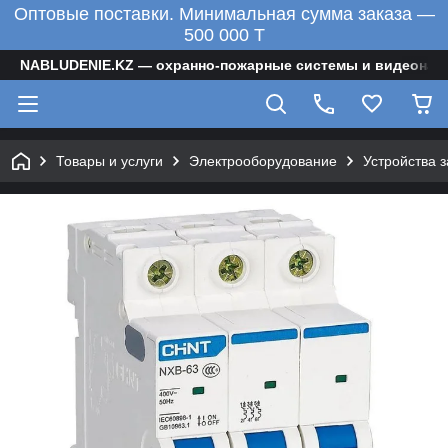
Оптовые поставки. Минимальная сумма заказа —
500 000 T
NABLUDENIE.KZ — охранно-пожарные системы и видеонаб
Товары и услуги
Электрооборудование
Устройства 