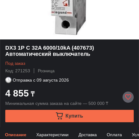
DX3 1P C 32A 6000/10kA (407673)
Автоматический выключатель
Под заказ
Код: 271253
Розница
Отправка с
09 августа 2026
4 855
₸
Минимальная сумма заказа на сайте — 500 000 ₸
Купить
Описание
Характеристики
Доставка
Оплата
Усл