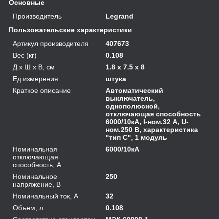
Основные
Производитель
Legrand
Пользовательские характеристики
Артикул производителя
407673
Вес (кг)
0.108
Д х Ш х В, см
1.8 x 7.5 x 8
Ед.измерения
штука
Краткое описание
Автоматический
выключатель,
однополюсной,
отключающая способность
6000/10кА, I-ном.32 А, U-
ном.250 В, характеристика
"тип С", 1 модуль
Номинальная
6000/10кА
отключающая
способность, А
Номинальное
250
напряжение, В
Номинальный ток, А
32
Объем, л
0.108