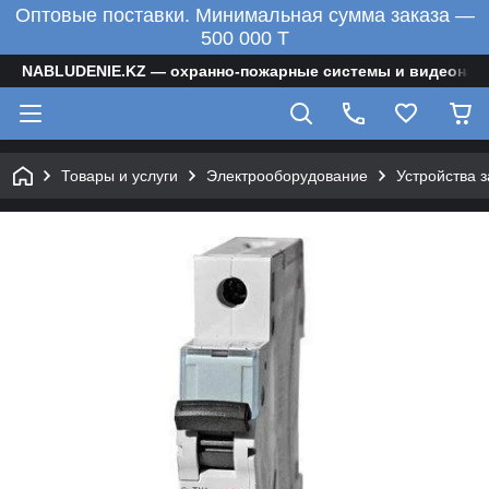
Оптовые поставки. Минимальная сумма заказа —
500 000 T
NABLUDENIE.KZ — охранно-пожарные системы и видеонаб
Товары и услуги
Электрооборудование
Устройства 