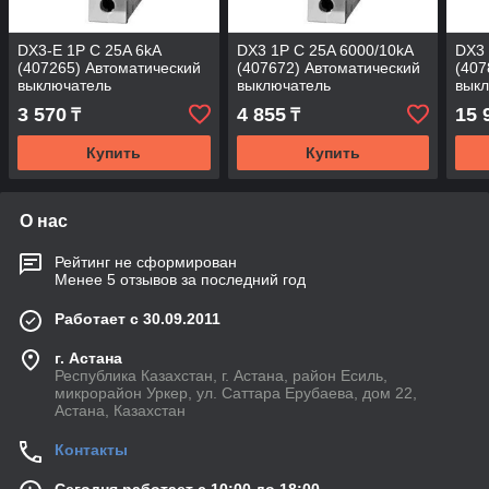
DX3-E 1P C 25A 6kA
DX3 1P C 25A 6000/10kA
DX3 
(407265) Автоматический
(407672) Автоматический
(407
выключатель
выключатель
вык
3 570
4 855
15 
₸
₸
Купить
Купить
О нас
Рейтинг не сформирован
Менее 5 отзывов за последний год
Работает с 30.09.2011
г. Астана
Республика Казахстан, г. Астана, район Есиль,
микрорайон Уркер, ул. Саттара Ерубаева, дом 22,
Астана, Казахстан
Контакты