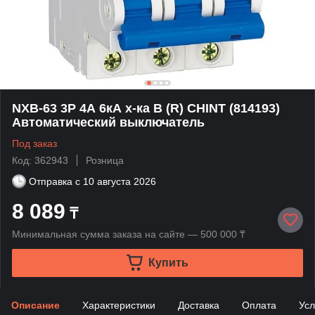
NXB-63 3P 4А 6кА х-ка B (R) CHINT (814193)
Автоматический выключатель
Под заказ
Код: 362943
Розница
Отправка с
10 августа 2026
8 089
₸
Минимальная сумма заказа на сайте — 500 000 ₸
Купить
Описание
Характеристики
Доставка
Оплата
Усл