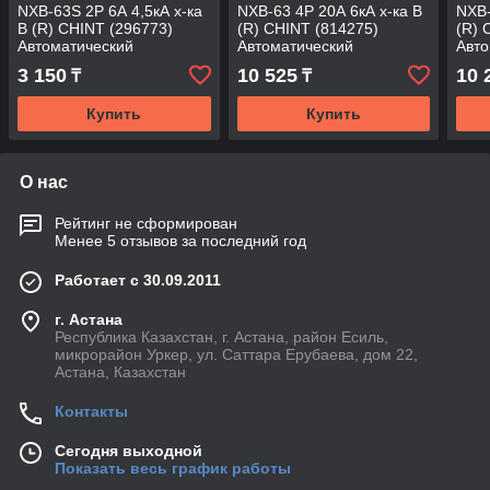
NXB-63S 2P 6А 4,5кА х-ка
NXB-63 4P 20А 6кА х-ка B
NXB-
B (R) CHINT (296773)
(R) CHINT (814275)
(R) 
Автоматический
Автоматический
Авто
выключатель
выключатель
вык
3 150
10 525
10 
₸
₸
Купить
Купить
О нас
Рейтинг не сформирован
Менее 5 отзывов за последний год
Работает с 30.09.2011
г. Астана
Республика Казахстан, г. Астана, район Есиль,
микрорайон Уркер, ул. Саттара Ерубаева, дом 22,
Астана, Казахстан
Контакты
Сегодня выходной
Показать весь график работы