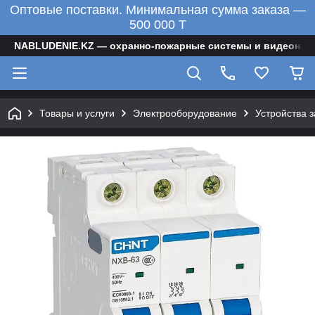
Оптовые поставки. Минимальная сумма заказа —
500 000 T
NABLUDENIE.KZ — охранно-пожарные системы и видеонаб
Товары и услуги
Электрооборудование
Устройства 