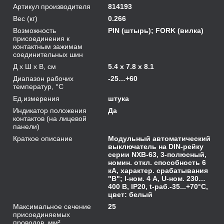
Артикул производителя
814193
Вес (кг)
0.266
Возможность
PIN (штырь); FORK (вилка)
присоединения к
контактным зажимам
соединительных шин
Д х Ш х В, см
5.4 x 7.8 x 8.1
Диапазон рабочих
-25…+60
температур, °С
Ед.измерения
штука
Индикатор положения
Да
контактов (на лицевой
панели)
Краткое описание
Модульный автоматический
выключатель на DIN-рейку
серии NXB-63, 3-полюсный,
номин. откл. способность 6
кА, характер. срабатывания
"B"; I-ном. 4 А, U-ном. 230…
400 В, IP20, t-раб.-35...+70°C,
цвет: белый
Максимальное сечение
25
присоединяемых
проводов, мм²