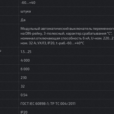
-60…+40
штука
Да
Модульный автоматический выключатель переменного
на DIN-рейку, 3-полюсный, характер.срабатывания "С",
номинал.отключающая способность 6 кА, U-ном. 220...230
ном. 32 A; УХЛ3, IP20, t-раб.-60…+40°C
²
1.5…25
4 000
6 000
230
32
0.54
ГОСТ IEC 60898-1; ТР ТС 004/2011
IP20