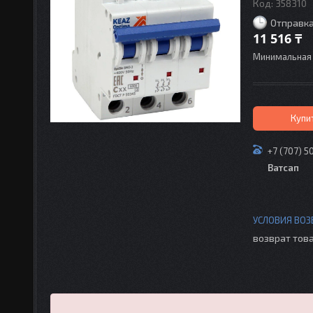
Код:
358310
Отправка
11 516 ₸
Минимальная 
Купи
+7 (707) 5
Ватсап
возврат това