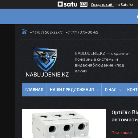
Создать сайт
на Satu.kz
+7 (707) 502-22-77
+7 (771) 375-80-65
NABLUDENIE.KZ — охранно-
пожарные системы и
видеонаблюдение «под
ключ»
ГЛАВНАЯ
НАШИ ПРЕДЛОЖЕНИЯ
О НАС
КОН
OptiDin 
автомати
Под заказ