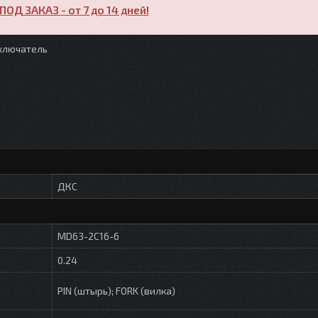
ПОД ЗАКАЗ - от 7 до 14 дней!
ыключатель
ДКС
MD63-2C16-6
0.24
PIN (штырь); FORK (вилка)