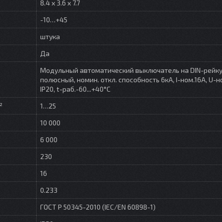
8.4 x 3.6 x 7.7
-10…+45
штука
Да
Модульный автоматический выключатель на DIN-рейку,
полюсный, номин. откл. способность 6кА, I-ном.16А, U-н
IP20, t-раб.-60...+40°C
²
1…25
10 000
6 000
230
16
0.233
ГОСТ Р 50345-2010 (IEC/EN 60898-1)