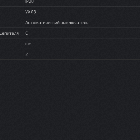
IP20
УХЛ3
Автоматический выключатель
цепителя
C
шт
2