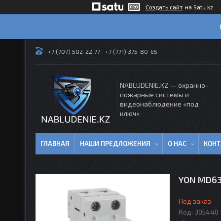
Создать сайт
на Satu.kz
+7 (707) 502-22-77
+7 (771) 375-80-65
NABLUDENIE.KZ — охранно-
пожарные системы и
видеонаблюдение «под
ключ»
ГЛАВНАЯ
НАШИ ПРЕДЛОЖЕНИЯ
О НАС
КОН
YON MD63
Под заказ
Код:
305440