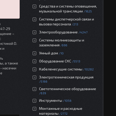
Средства и системы оповещения,
музыкальной трансляции
1625
Системы диспетчерской связи и
я
вызова персонала
213
А47-29
Электрооборудование
4247
ещение –
с
Системы молниезащиты и
истикой D.
заземления
696
х и
Умный дом
10
ть
Оборудование СКС
5513
ы, а также
- насечки
Кабеленесущие системы
10282
ое
Электротехническая продукция
5166
Светотехническое оборудование
639
Инструменты
1056
Монтажные и расходные
материалы
2772