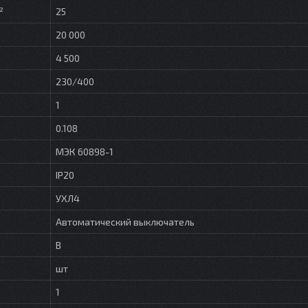
²
25
20 000
4 500
230/400
1
0.108
МЭК 60898-1
IP20
УХЛ4
Автоматический выключатель
В
шт
1