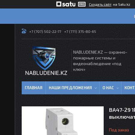
Создать сайт
на Satu.kz
+7 (707) 502-22-77
+7 (771) 375-80-65
NABLUDENIE.KZ — охранно-
пожарные системы и
видеонаблюдение «под
ключ»
ГЛАВНАЯ
НАШИ ПРЕДЛОЖЕНИЯ
О НАС
КОН
ВА47-29 1
выключа
Под заказ