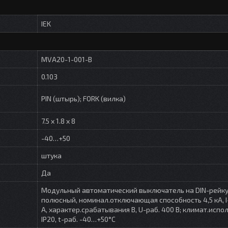
IEK
MVA20-1-001-B
0.103
PIN (штырь); FORK (вилка)
7.5 x 1.8 x 8
-40…+50
штука
Да
Модульный автоматический выключатель на DIN-рейку,
полюсный, номинал.отключающая способность 4,5 кА, I-
A, характер.срабатывания B, U-раб. 400 В; климат.испол
IP20, t-раб. -40…+50°C