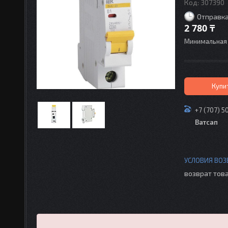
Код:
307390
Отправка
2 780 ₸
Минимальная 
Купи
+7 (707) 5
Ватсап
возврат това