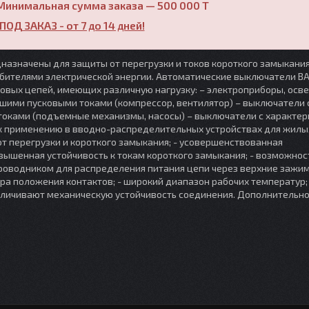
Минимальная сумма заказа — 500 000 T
ПОД ЗАКАЗ - от 7 до 14 дней!
назначены для защиты от перегрузки и токов короткого замыкани
ебителями электрической энергии. Автоматические выключатели В
овых цепей, имеющих различную нагрузку: – электроприборы, осв
ьшими пусковыми токами (компрессор, вентилятор) – выключатели 
 токами (подъемные механизмы, насосы) – выключатели с характер
 применению в вводно-распределительных устройствах для жилы
т перегрузки и короткого замыкания; - усовершенствованная
вышенная устойчивость к токам короткого замыкания; - возможнос
роводником для распределения питания цепи через верхние зажим
ра положения контактов; - широкий диапазон рабочих температур; 
еличивают механическую устойчивость соединения. Дополнительн