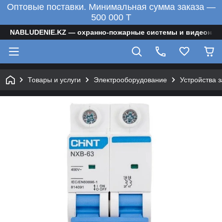
Оптовые поставки. Минимальная сумма заказа —
500 000 T
NABLUDENIE.KZ — охранно-пожарные системы и видеонаб
Товары и услуги
Электрооборудование
Устройства 