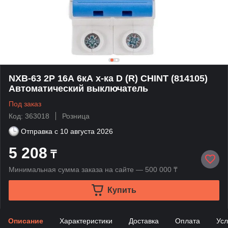
NXB-63 2P 16А 6кА х-ка D (R) CHINT (814105)
Автоматический выключатель
Под заказ
Код: 363018
Розница
Отправка с
10 августа 2026
5 208
₸
Минимальная сумма заказа на сайте — 500 000 ₸
Купить
Описание
Характеристики
Доставка
Оплата
Усл