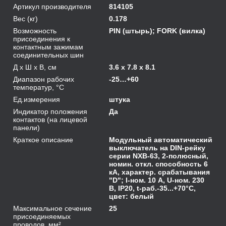
Артикул производителя
814105
Вес (кг)
0.178
Возможность
PIN (штырь); FORK (вилка)
присоединения к
контактным зажимам
соединительных шин
Д х Ш х В, см
3.6 x 7.8 x 8.1
Диапазон рабочих
-25…+60
температур, °С
Ед.измерения
штука
Индикатор положения
Да
контактов (на лицевой
панели)
Краткое описание
Модульный автоматический
выключатель на DIN-рейку
серии NXB-63, 2-полюсный,
номин. откл. способность 6
кА, характер. срабатывания
"D"; I-ном. 10 А, U-ном. 230
В, IP20, t-раб.-35...+70°C,
цвет: белый
Максимальное сечение
25
присоединяемых
проводов, мм²