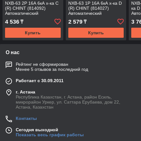
NXB-63 2P 16А 6кА х-ка C
NXB-63 1P 16А 6кА х-ка D
NXB-
(R) CHINT (814092)
(R) CHINT (814027)
ка D
Автоматический
Автоматический
Авто
выключатель
выключатель
вык
4 536
2 579
3 7
₸
₸
Купить
Купить
О нас
Рейтинг не сформирован
Менее 5 отзывов за последний год
Работает с 30.09.2011
г. Астана
Республика Казахстан, г. Астана, район Есиль,
микрорайон Уркер, ул. Саттара Ерубаева, дом 22,
Астана, Казахстан
Контакты
Сегодня выходной
Показать весь график работы