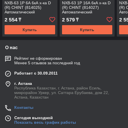
NXB-63 1P 6А 6кА х-ка D
NXB-63 1P 16А 6кА х-ка D
NXB-
(R) CHINT (814025)
(R) CHINT (814027)
(R) 
Автоматический
Автоматический
Авто
выключатель
выключатель
вык
2 554
2 579
2 5
₸
₸
Купить
Купить
О нас
Рейтинг не сформирован
Менее 5 отзывов за последний год
Работает с 30.09.2011
г. Астана
Республика Казахстан, г. Астана, район Есиль,
микрорайон Уркер, ул. Саттара Ерубаева, дом 22,
Астана, Казахстан
Контакты
Сегодня выходной
Показать весь график работы