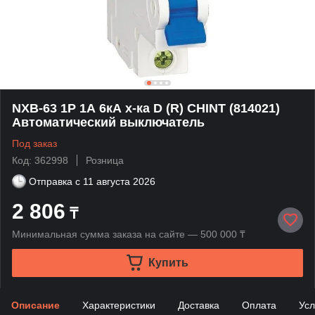
NXB-63 1P 1А 6кА х-ка D (R) CHINT (814021)
Автоматический выключатель
Под заказ
Код: 362998
Розница
Отправка с
11 августа 2026
2 806
₸
Минимальная сумма заказа на сайте — 500 000 ₸
Купить
Описание
Характеристики
Доставка
Оплата
Усл