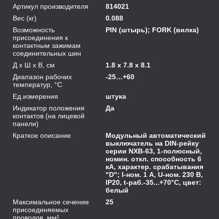
Артикул производителя
814021
Вес (кг)
0.088
Возможность
PIN (штырь); FORK (вилка)
присоединения к
контактным зажимам
соединительных шин
Д х Ш х В, см
1.8 x 7.8 x 8.1
Диапазон рабочих
-25…+60
температур, °С
Ед.измерения
штука
Индикатор положения
Да
контактов (на лицевой
панели)
Краткое описание
Модульный автоматический
выключатель на DIN-рейку
серии NXB-63, 1-полюсный,
номин. откл. способность 6
кА, характер. срабатывания
"D"; I-ном. 1 А, U-ном. 230 В,
IP20, t-раб.-35...+70°C, цвет:
белый
Максимальное сечение
25
присоединяемых
проводов, мм²