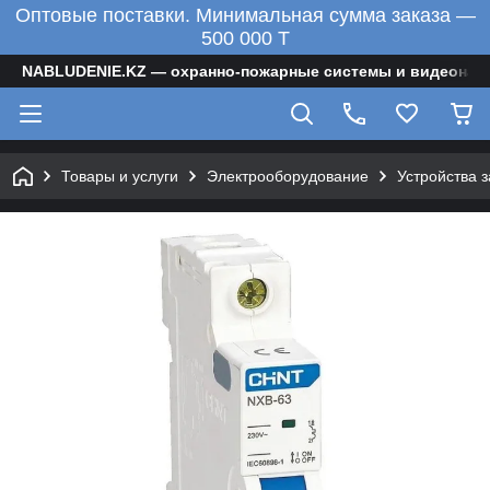
Оптовые поставки. Минимальная сумма заказа —
500 000 T
NABLUDENIE.KZ — охранно-пожарные системы и видеонаб
Товары и услуги
Электрооборудование
Устройства 