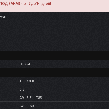
ПОД ЗАКАЗ - от 7 до 14 дней!
тель
DEKraft
11077DEK
0.3
7.9 x 5.31 x 7.85
-40…+60