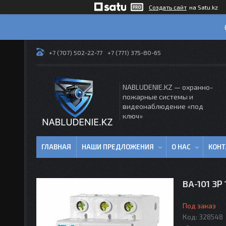
Создать сайт
на Satu.kz
+7 (707) 502-22-77
+7 (771) 375-80-65
NABLUDENIE.KZ — охранно-
пожарные системы и
видеонаблюдение «под
ключ»
ГЛАВНАЯ
НАШИ ПРЕДЛОЖЕНИЯ
О НАС
КОН
ВА-101 3P
Под заказ
Код:
328548