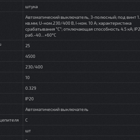
штука
Автоматический выключатель, 3-полюсный; под винт 1.5
кв.мм; U-ном.230/400 В, I-ном. 10 А; характеристика
срабатывания "С"; отключающая способность 4.5 кА; IP20
раб.-40…+60°С
²
25
4500
230/400
10
0.329
IP20
Автоматический выключатель
цепителя
C
шт