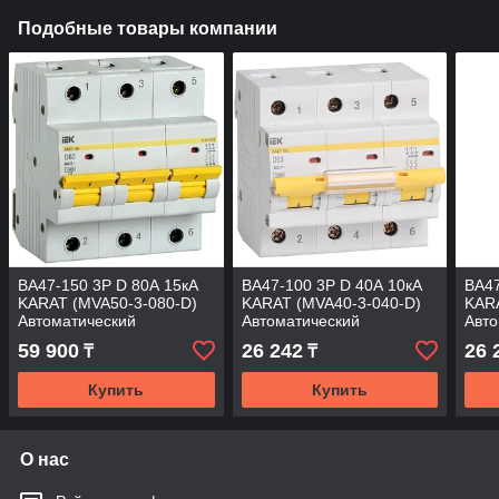
Подобные товары компании
ВА47-150 3P D 80А 15кА
ВА47-100 3P D 40А 10кА
ВА47
KARAT (MVA50-3-080-D)
KARAT (MVA40-3-040-D)
KARA
Автоматический
Автоматический
Авто
выключатель
выключатель
вык
59 900
26 242
26 
₸
₸
Купить
Купить
О нас