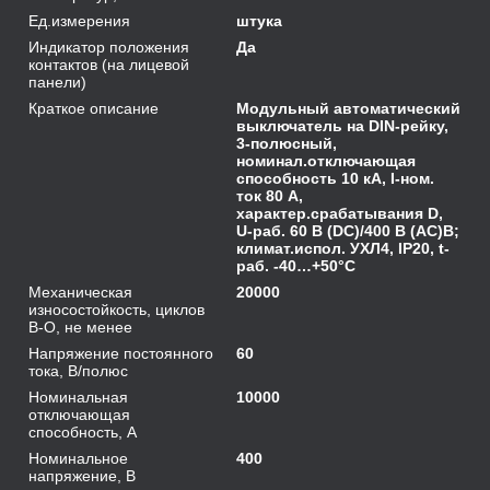
Ед.измерения
штука
Индикатор положения
Да
контактов (на лицевой
панели)
Краткое описание
Модульный автоматический
выключатель на DIN-рейку,
3-полюсный,
номинал.отключающая
способность 10 кА, I-ном.
ток 80 A,
характер.срабатывания D,
U-раб. 60 В (DC)/400 В (AC)В;
климат.испол. УХЛ4, IP20, t-
раб. -40…+50°C
Механическая
20000
износостойкость, циклов
В-О, не менее
Напряжение постоянного
60
тока, В/полюс
Номинальная
10000
отключающая
способность, А
Номинальное
400
напряжение, В