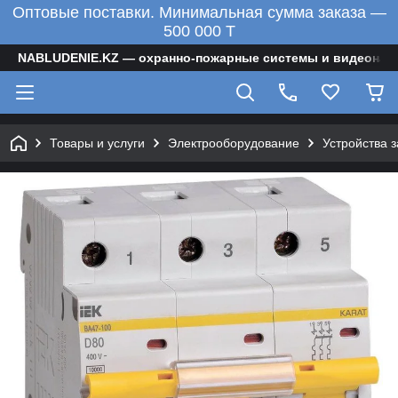
Оптовые поставки. Минимальная сумма заказа —
500 000 T
NABLUDENIE.KZ — охранно-пожарные системы и видеонаб
Товары и услуги
Электрооборудование
Устройства 