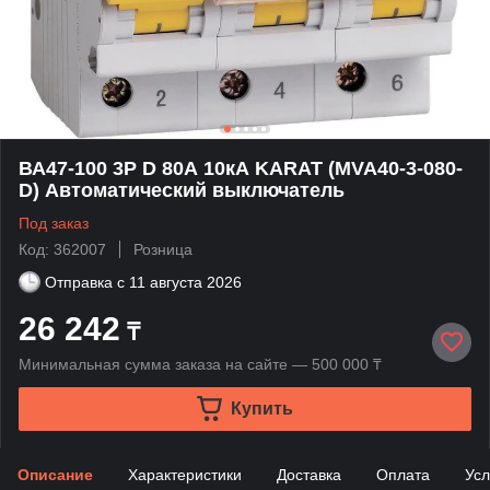
ВА47-100 3P D 80А 10кА KARAT (MVA40-3-080-
D) Автоматический выключатель
Под заказ
Код: 362007
Розница
Отправка с
11 августа 2026
26 242
₸
Минимальная сумма заказа на сайте — 500 000 ₸
Купить
Описание
Характеристики
Доставка
Оплата
Усл