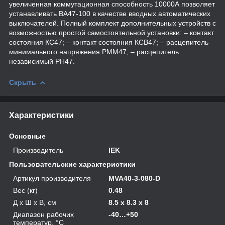
увеличенная коммутационная способность 10000А позволяет
устанавливать ВА47-100 в качестве вводных автоматических
выключателей. Полный комплект дополнительных устройств с
возможностью простой самостоятельной установки: – контакт
состояния КС47; – контакт состояния КСВ47; – расцепитель
минимального напряжения РММ47; – расцепитель
независимый РН47.
Скрыть
Характеристики
Основные
Производитель
IEK
Пользовательские характеристики
Артикул производителя
MVA40-3-080-D
Вес (кг)
0.48
Д х Ш х В, см
8.5 x 8.3 x 8
Диапазон рабочих
-40…+50
температур, °С