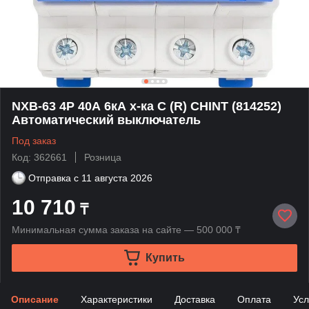
NXB-63 4P 40А 6кА х-ка C (R) CHINT (814252)
Автоматический выключатель
Под заказ
Код: 362661
Розница
Отправка с
11 августа 2026
10 710
₸
Минимальная сумма заказа на сайте — 500 000 ₸
Купить
Описание
Характеристики
Доставка
Оплата
Усл