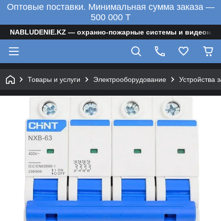
Оптовые поставки. Минимальная сумма заказа —
500 000 T
NABLUDENIE.KZ — охранно-пожарные системы и видеонаб
Товары и услуги
Электрооборудование
Устройства 