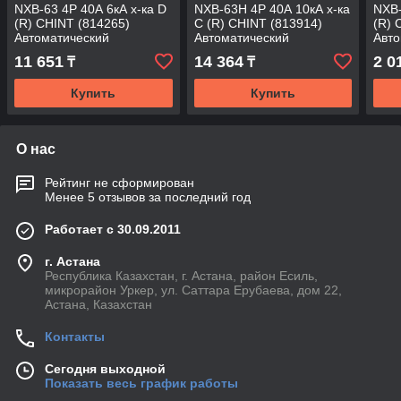
NXB-63 4P 40А 6кА х-ка D
NXB-63H 4P 40А 10кА х-ка
NXB-
(R) CHINT (814265)
C (R) CHINT (813914)
(R) 
Автоматический
Автоматический
Авто
выключатель
выключатель
вык
11 651
14 364
2 0
₸
₸
Купить
Купить
О нас
Рейтинг не сформирован
Менее 5 отзывов за последний год
Работает с 30.09.2011
г. Астана
Республика Казахстан, г. Астана, район Есиль,
микрорайон Уркер, ул. Саттара Ерубаева, дом 22,
Астана, Казахстан
Контакты
Сегодня выходной
Показать весь график работы