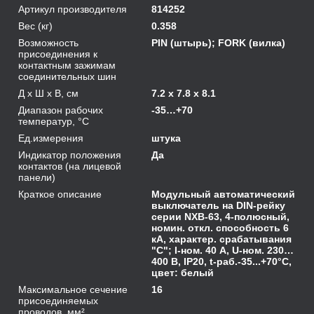
Артикул производителя
814252
Вес (кг)
0.358
Возможность
PIN (штырь); FORK (вилка)
присоединения к
контактным зажимам
соединительных шин
Д х Ш х В, см
7.2 x 7.8 x 8.1
Диапазон рабочих
-35…+70
температур, °С
Ед.измерения
штука
Индикатор положения
Да
контактов (на лицевой
панели)
Краткое описание
Модульный автоматический
выключатель на DIN-рейку
серии NXB-63, 4-полюсный,
номин. откл. способность 6
кА, характер. срабатывания
"C"; I-ном. 40 А, U-ном. 230…
400 В, IP20, t-раб.-35...+70°C,
цвет: белый
Максимальное сечение
16
присоединяемых
проводов, мм²