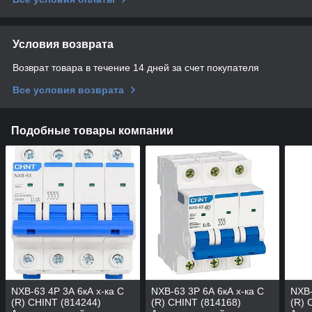
Условия возврата
Возврат товара в течение 14 дней за счет покупателя
Все условия возврата
Подобные товары компании
NXB-63 4P 3А 6кА х-ка C
NXB-63 3P 6А 6кА х-ка C
NXB-
(R) CHINT (814244)
(R) CHINT (814168)
(R) 