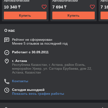
Автоматический
Автоматический
Авто
выключатель
выключатель
вык
10 340
7 694
7 1
₸
₸
Купить
Купить
О нас
Рейтинг не сформирован
Менее 5 отзывов за последний год
Работает с 30.09.2011
г. Астана
Республика Казахстан, г. Астана, район Есиль,
микрорайон Уркер, ул. Саттара Ерубаева, дом 22,
Астана, Казахстан
Контакты
Сегодня выходной
Показать весь график работы