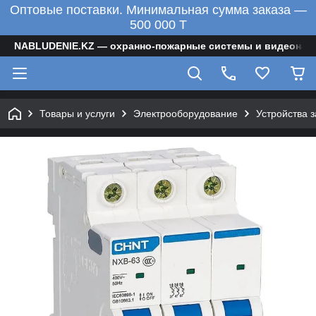
Оптовые поставки. Минимальная сумма заказа —
500 000 T
NABLUDENIE.KZ — охранно-пожарные системы и видеонаб
Товары и услуги
Электрооборудование
Устройства 