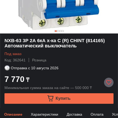
NXB-63 3P 2А 6кА х-ка C (R) CHINT (814165)
Автоматический выключатель
Под заказ
Код: 362641
Розница
Отправка с
10 августа 2026
7 770
₸
Минимальная сумма заказа на сайте — 500 000 ₸
Купить
Описание
Характеристики
Доставка
Оплата
Усл