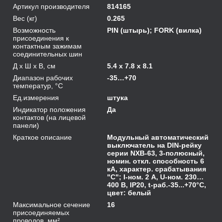
Артикул производителя
814165
Вес (кг)
0.265
Возможность
PIN (штырь); FORK (вилка)
присоединения к
контактным зажимам
соединительных шин
Д х Ш х В, см
5.4 x 7.8 x 8.1
Диапазон рабочих
-35…+70
температур, °С
Ед.измерения
штука
Индикатор положения
Да
контактов (на лицевой
панели)
Краткое описание
Модульный автоматический
выключатель на DIN-рейку
серии NXB-63, 3-полюсный,
номин. откл. способность 6
кА, характер. срабатывания
"C"; I-ном. 2 А, U-ном. 230…
400 В, IP20, t-раб.-35...+70°C,
цвет: белый
Максимальное сечение
16
присоединяемых
проводов, мм²