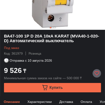
ВА47-100 1P D 20А 10кА KARAT (MVA40-1-020-
D) Автоматический выключатель
Под заказ
Код: 361979
Розница
Отправка с
10 августа 2026
9 526
₸
Минимальная сумма заказа на сайте — 500 000 ₸
Купить
Описание
Характеристики
Доставка
Оплата
Усл