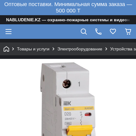
Оптовые поставки. Минимальная сумма заказа —
500 000 T
NABLUDENIE.KZ — охранно-пожарные системы и видеонаб
Товары и услуги
Электрооборудование
Устройства 