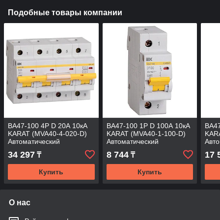
Подобные товары компании
ВА47-100 4P D 20А 10кА
ВА47-100 1P D 100А 10кА
ВА47
KARAT (MVA40-4-020-D)
KARAT (MVA40-1-100-D)
KARA
Автоматический
Автоматический
Авто
выключатель
выключатель
вык
34 297
8 744
17 
₸
₸
Купить
Купить
О нас