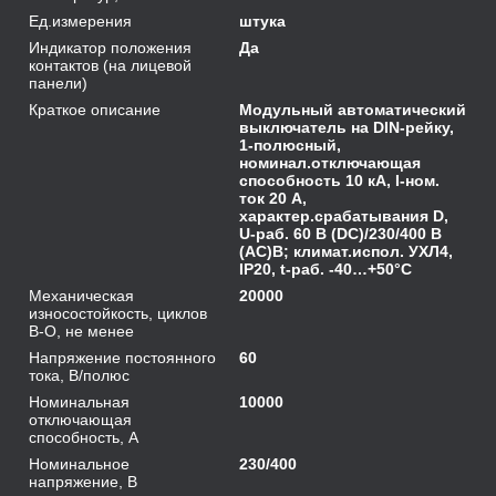
Ед.измерения
штука
Индикатор положения
Да
контактов (на лицевой
панели)
Краткое описание
Модульный автоматический
выключатель на DIN-рейку,
1-полюсный,
номинал.отключающая
способность 10 кА, I-ном.
ток 20 A,
характер.срабатывания D,
U-раб. 60 В (DC)/230/400 В
(AC)В; климат.испол. УХЛ4,
IP20, t-раб. -40…+50°C
Механическая
20000
износостойкость, циклов
В-О, не менее
Напряжение постоянного
60
тока, В/полюс
Номинальная
10000
отключающая
способность, А
Номинальное
230/400
напряжение, В