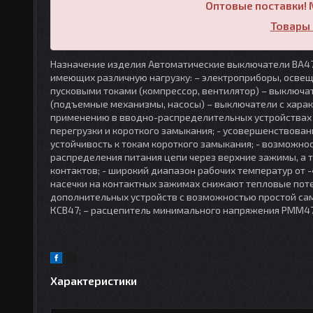
Оптовые поставки! 
Товары 
Назначение изделия Автоматические выключатели ВА47
имеющих различную нагрузку: – электроприборы, освещ
пусковыми токами (компрессор, вентилятор) – выключат
(подъемные механизмы, насосы) – выключатели с хара
применению в вводно-распределительных устройствах 
перегрузки и короткого замыкания; - усовершенствова
устойчивость к токам короткого замыкания; - возможн
распределения питания цепи через верхние зажимы, а 
контактов; - широкий диапазон рабочих температур от -
насечки на контактных зажимах снижают тепловые пот
дополнительных устройств с возможностью простой само
КСВ47; – расцепитель минимального напряжения РММ47
Характеристики