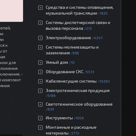
Средства и системы оповещения,
музыкальной трансляции
1625
Системы диспетчерской связи и
епей,
вызова персонала
213
ми
Электрооборудование
4247
ми
ся к
Системы молниезащиты и
ы от
заземления
696
ная
Умный дом
иком для
10
оложения
Оборудование СКС
5513
ключения; -
й комплект
Кабеленесущие системы
10282
ояния
Электротехническая продукция
5166
Светотехническое оборудование
639
Инструменты
1056
Монтажные и расходные
материалы
2772