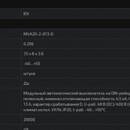
IEK
MVA20-2-013-D
0.206
7.5 x 8 x 3.6
-40…+50
штука
Да
Модульный автоматический выключатель на DIN-рейку,
полюсный, номинал.отключающая способность 4,5 кА, I
13 A, характер.срабатывания D, U-раб. 48 В (DC)/400 В (
климат.испол. УХЛ4, IP20, t-раб. -40…+50°C
20000
48