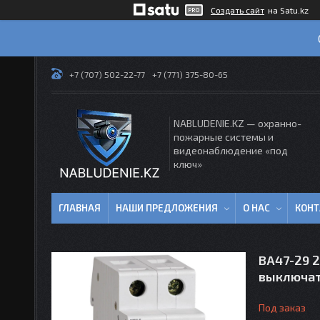
Создать сайт
на Satu.kz
+7 (707) 502-22-77
+7 (771) 375-80-65
NABLUDENIE.KZ — охранно-
пожарные системы и
видеонаблюдение «под
ключ»
ГЛАВНАЯ
НАШИ ПРЕДЛОЖЕНИЯ
О НАС
КОН
ВА47-29 2
выключа
Под заказ