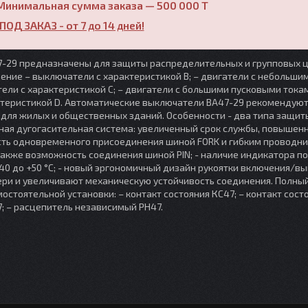
Минимальная сумма заказа — 500 000 T
ПОД ЗАКАЗ - от 7 до 14 дней!
-29 предназначены для защиты распределительных и групповых ц
ение – выключатели с характеристикой В; – двигатели с небольши
ели с характеристикой C; – двигатели с большими пусковыми тока
ктеристикой D. Автоматические выключатели ВА47-29 рекомендуют
для жилых и общественных зданий. Особенности - два типа защит
нная дугогасительная система: увеличенный срок службы, повышен
ость одновременного присоединения шиной FORK и гибким проводн
также возможность соединения шиной PIN; - наличие индикатора п
40 до +50 °С; - новый эргономичный дизайн рукоятки включения/вы
ери и увеличивают механическую устойчивость соединения. Полны
стоятельной установки: – контакт состояния КС47; – контакт сост
; – расцепитель независимый РН47.