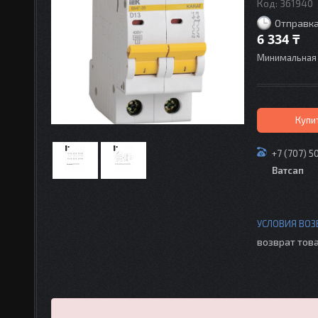
Код:
361940
Отправка
6 334 ₸
Минимальная 
Купи
+7 (707) 5
Ватсап
возврат това