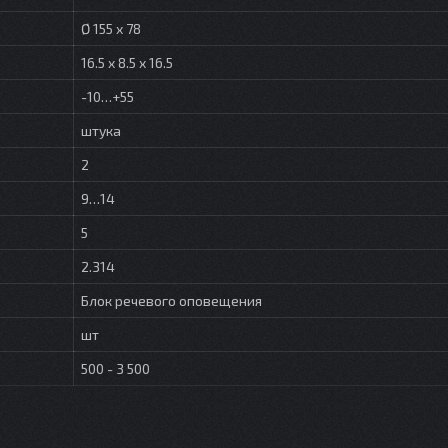
Ø 155 х 78
16.5 x 8.5 x 16.5
-10…+55
штука
2
9…14
5
2.314
Блок речевого оповещения
шт
500 - 3 500