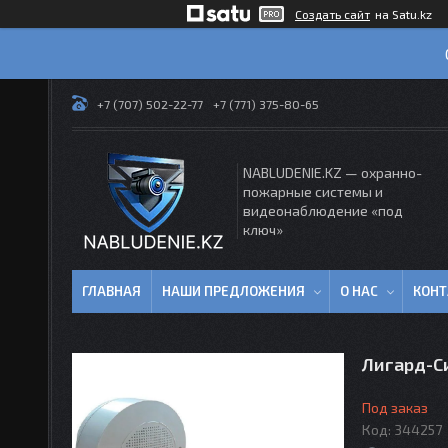
Создать сайт
на Satu.kz
+7 (707) 502-22-77
+7 (771) 375-80-65
NABLUDENIE.KZ — охранно-
пожарные системы и
видеонаблюдение «под
ключ»
ГЛАВНАЯ
НАШИ ПРЕДЛОЖЕНИЯ
О НАС
КОН
Лигард-С
Под заказ
Код:
344257