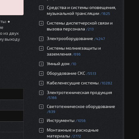
Средства и системы оповещения,
музыкальной трансляции
1625
ты: ●
Системы диспетчерской связи и
ие
вызова персонала
213
о из двух
Электрооборудование
му выходу
4247
Системы молниезащиты и
заземления
696
Умный дом
10
Оборудование СКС
5513
Кабеленесущие системы
10282
Электротехническая продукция
5166
Светотехническое оборудование
639
Инструменты
1056
Монтажные и расходные
материалы
2772