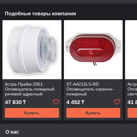
Подобные товары компании
Астра-Прайм-2951
ST-AA215LS-RD
Аст
Оповещатель пожарный
Оповещатель охранно-
Опо
речевой адресный
пожарный
свет
радиоканальный
комбинированный
рад
47 830
4 452
41 
₸
₸
светозвуковой
Купить
Купить
О нас